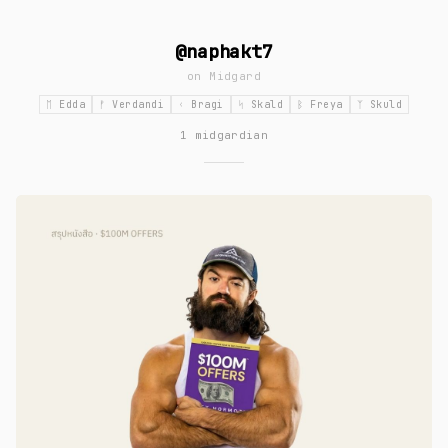
@naphakt7
on
Midgard
ᛖ Edda
ᚠ Verdandi
ᚲ Bragi
ᛋ Skald
ᛒ Freya
ᛉ Skuld
1 midgardian