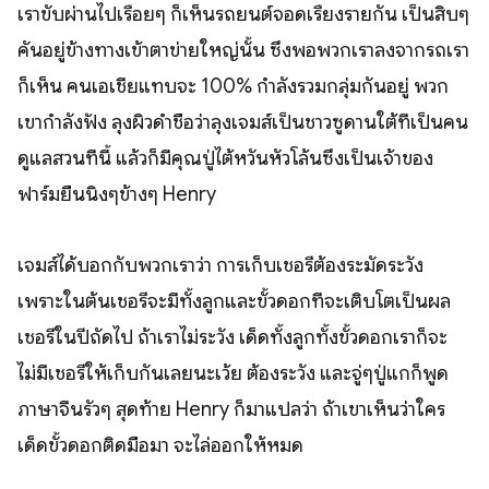
เราขับผ่านไปเรื่อยๆ ก็เห็นรถยนต์จอดเรืยงรายกัน เป็นสิบๆ
คันอยู่ข้างทางเข้าตาข่ายใหญ่นั้น ซึ่งพอพวกเราลงจากรถเรา
ก็เห็น คนเอเชียแทบจะ 100% กำลังรวมกลุ่มกันอยู่ พวก
เขากำลังฟัง ลุงผิวดำชื่อว่าลุงเจมส์เป็นชาวซูดานใต้ที่เป็นคน
ดูแลสวนที่นี้ แล้วก็มีคุณปู่ไต้หวันหัวโล้นซึ่งเป็นเจ้าของ
ฟาร์มยืนนิ่งๆข้างๆ Henry
เจมส์ได้บอกกับพวกเราว่า การเก็บเชอรี่ต้องระมัดระวัง
เพราะในต้นเชอรี่จะมีทั้งลูกและขั้วดอกที่จะเติบโตเป็นผล
เชอรี่ในปีถัดไป ถ้าเราไม่ระวัง เด็ดทั้งลูกทั้งขั้วดอกเราก็จะ
ไม่มีเชอรี่ให้เก็บกันเลยนะเว้ย ต้องระวัง และจู่ๆปู่แกก็พูด
ภาษาจีนรั่วๆ สุดท้าย Henry ก็มาแปลว่า ถ้าเขาเห็นว่าใคร
เด็ดขั้วดอกติดมือมา จะไล่ออกให้หมด