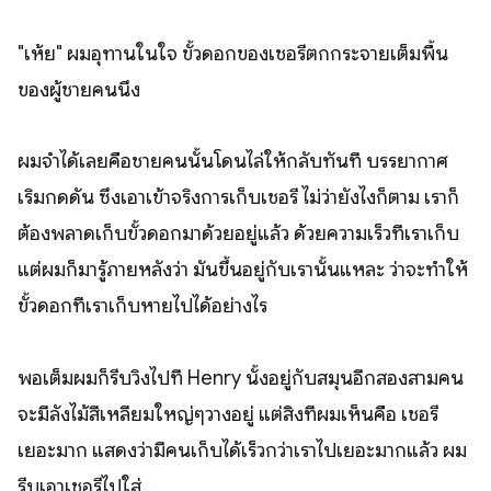
"เห้ย" ผมอุทานในใจ ขั้วดอกของเชอรี่ตกกระจายเต็มพื้น
ของผู้ชายคนนึง
ผมจำได้เลยคือชายคนนั้นโดนไล่ให้กลับทันที บรรยากาศ
เริ่มกดดัน ซึ่งเอาเข้าจริงการเก็บเชอรี่ ไม่ว่ายังไงก็ตาม เราก็
ต้องพลาดเก็บขั้วดอกมาด้วยอยู่แล้ว ด้วยความเร็วที่เราเก็บ
แต่ผมก็มารู้ภายหลังว่า มันขึ้นอยู่กับเรานั้นแหละ ว่าจะทำให้
ขั้วดอกที่เราเก็บหายไปได้อย่างไร
พอเต็มผมก็รีบวิ่งไปที่ Henry นั้งอยู่กับสมุนอีกสองสามคน
จะมีลังไม้สีเหลี่ยมใหญ่ๆวางอยู่ แต่สิ่งที่ผมเห็นคือ เชอรี่
เยอะมาก แสดงว่ามีคนเก็บได้เร็วกว่าเราไปเยอะมากแล้ว ผม
รีบเอาเชอรี่ไปใส่...