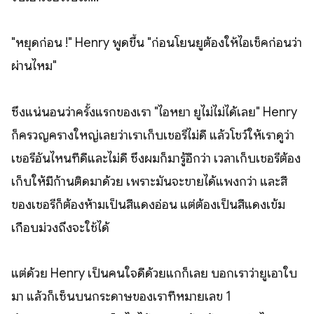
"หยุดก่อน !" Henry พูดขึ้น "ก่อนโยนยูต้องให้ไอเช็คก่อนว่า
ผ่านไหม"
ซึ่งแน่นอนว่าครั้งแรกของเรา "ไอหยา ยูไม่ไม่ได้เลย" Henry
ก็ครวญครางใหญ่เลยว่าเราเก็บเชอรี่ไม่ดี แล้วโชว์ให้เราดูว่า
เชอรี่อันไหนที่ดีและไม่ดี ซึ่งผมก็มารู้อีกว่า เวลาเก็บเชอรี่ต้อง
เก็บให้มีก้านติดมาด้วย เพราะมันจะขายได้แพงกว่า และสี
ของเชอรี่ก็ต้องห้ามเป็นสีแดงอ่อน แต่ต้องเป็นสีแดงเข้ม
เกือบม่วงถึงจะใช้ได้
แต่ด้วย Henry เป็นคนใจดีด้วยแกก็เลย บอกเราว่ายูเอาใบ
มา แล้วก็เซ็นบนกระดาษของเราที่หมายเลข 1