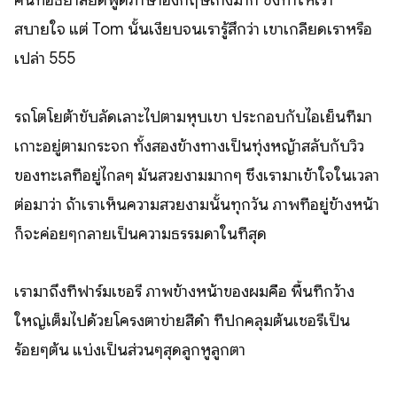
คนที่อัธยาสัยดีพูดภาษาอังกฤษเก่งมาก ซึ่งทำให้เรา
สบายใจ แต่ Tom นั้นเงียบจนเรารู้สึกว่า เขาเกลียดเราหรือ
เปล่า 555
รถโตโยต้าขับลัดเลาะไปตามหุบเขา ประกอบกับไอเย็นที่มา
เกาะอยู่ตามกระจก ทั้งสองข้างทางเป็นทุ่งหญ้าสลับกับวิว
ของทะเลที่อยู่ไกลๆ มันสวยงามมากๆ ซึ่งเรามาเข้าใจในเวลา
ต่อมาว่า ถ้าเราเห็นความสวยงามนั้นทุกวัน ภาพที่อยู่ข้างหน้า
ก็จะค่อยๆกลายเป็นความธรรมดาในที่สุด
เรามาถึงที่ฟาร์มเชอรี่ ภาพข้างหน้าของผมคือ พื้นที่กว้าง
ใหญ่เต็มไปด้วยโครงตาข่ายสีดำ ที่ปกคลุมต้นเชอรี่เป็น
ร้อยๆต้น แบ่งเป็นส่วนๆสุดลูกหูลูกตา