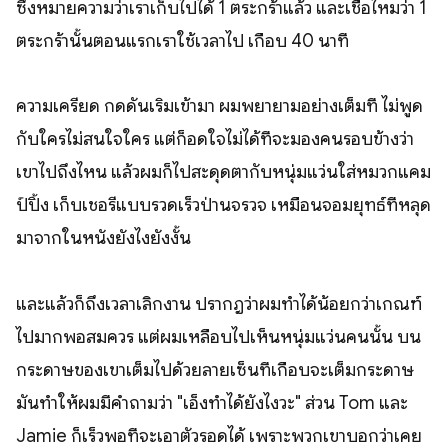
ซึ่งหมายความว่าเราเก็บไปได้ 1 ตระกร้าแล้ว และเชื่อไหมว่า 1
ตระกร้านั้นตอนแรกเราใช้เวลาไป เกือบ 40 นาที
ความเครียด กดดันเริ่มเข้ามา ผมพยายามอย่างเต็มที่ ไม่พูด
กับใครไม่สนใจใคร แต่ก็อดใจไม่ได้ที่จะมองคนรอบข้างว่า
เขาไปถึงไหน แล้วผมก็ไปสะดุดตากับหนุ่มแว่นใส่หมวกแคม
ป์ปิ้ง เก็บเชอรี่แบบรวดเร็วป่านจรวจ เหมือนจอมยุทธ์ที่หลุด
มาจากในหนังยังไงยังงั้น
และแล้วก็ถึงเวลาเลิกงาน ปรากฎว่าผมทำได้น้อยกว่าเกณฑ์
ไปมากพอสมควร แต่ผมเหลือบไปเห็นหนุ่มแว่นคนนั้น บน
กระดาษของเขาเต็มไปด้วยลายเซ็นที่เกือบจะเต็มกระดาษ
มันทำให้ผมมีคำถามว่า "เอ็งทำได้ยังไงวะ" ส่วน Tom และ
Jamie ก็เร็วพอที่จะเอาตัวรอดได้ เพราะพวกเขาบอกว่าเคย