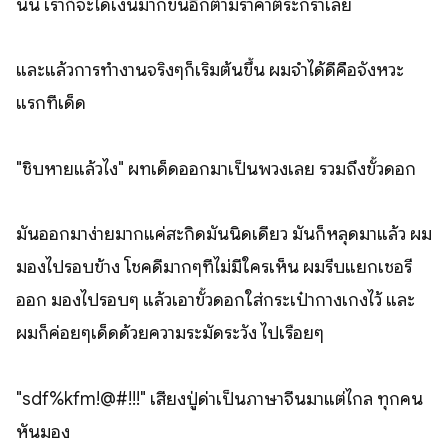
นั้น เราก็จะได้เงินมากขึ้นอีกตามราคาตระกร้าเลย
และแล้วการทำงานจริงๆก็เริ่มต้นขึ้น ผมจำได้ดีคือจังหวะ
แรกที่เด็ด
"ชิบหายแล้วไง" ผทเด็ดออกมาเป็นพวงเลย รวมถึงขั้วดอก
มันออกมาง่ายมากแค่สะกิดมันนิดเดียว มันก็หลุดมาแล้ว ผม
มองไปรอบข้าง โชคดีมากๆที่ไม่มีใครเห็น ผมรีบแยกเชอรี่
ออก มองไปรอบๆ แล้วเอาขั้วดอกใส่กระเป๋ากางเกงไว้ และ
ผมก็ค่อยๆเด็ดด้วยความระมัดระวัง ไปเรื่อยๆ
"sdf%kfm!@#!!!" เสียงปู่ด่าเป็นภาษาจีนมาแต่ไกล ทุกคน
หันมอง