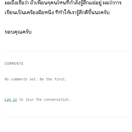
ผมจึงเชื่อว่า ถ้าเพื่อนๆคนไหนที่กำลังรู้สึกแย่อยู่ ผมว่าการ
เขียนเป็นเครื่องมือหนึ่ง ที่ทำให้เรารู้สึกดีขึ้นนะครับ
ขอบคุณครับ
COMMENTS
No comments yet. Be the first.
Log in
to join the conversation.