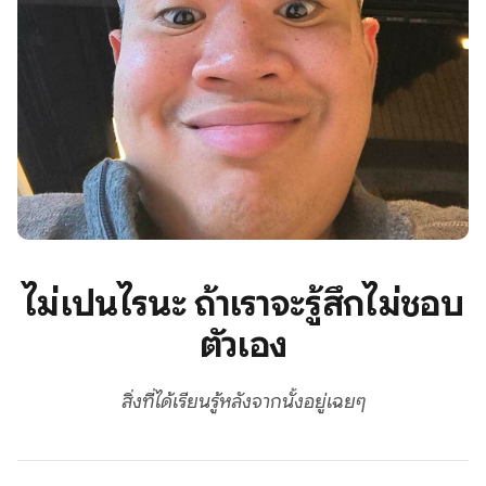
ไม่เป็นไรนะ ถ้าเราจะรู้สึกไม่ชอบ
ตัวเอง
สิ่งที่ได้เรียนรู้หลังจากนั้งอยู่เฉยๆ