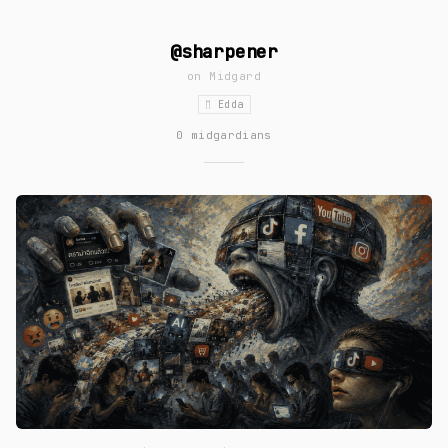
@sharpener
on
Midgard
ᛖ Edda
0 midgardians