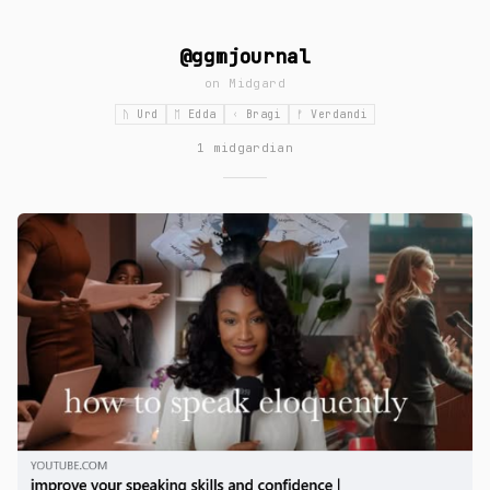
@ggmjournal
on
Midgard
ᚢ Urd
ᛖ Edda
ᚲ Bragi
ᚠ Verdandi
1 midgardian