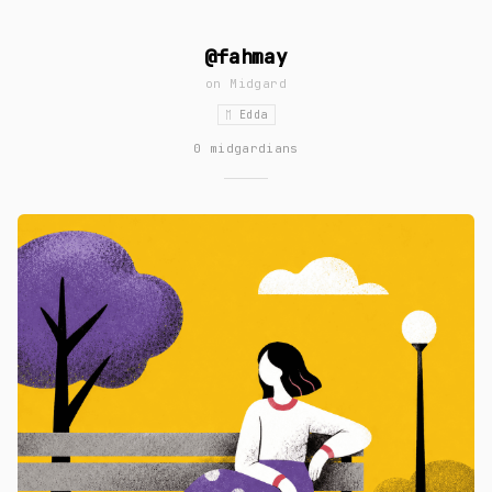
@fahmay
on
Midgard
ᛖ Edda
0 midgardians