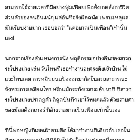
สามารถใช้จ่ายเวลาที่มีอย่างฟุ่มเฟือยเพื่อสังเกตสังกาชีวิต
ส่วนตัวของคนอื่นแน่ๆ แต่อันที่จริงผิดถนัด เพราะเหตุผล
มันเรียบง่ายมาก เธอบอกว่า "แค่อยากเป็นเพื่อน"เท่านั้น
เอง!
นอกจากเรื่องตำแหน่งการนั่ง พฤติกรรมอย่างอื่นของสาวก
ระโปรงม่วง เช่น วันไหนที่เธอทำงานจะตรงดิ่งเข้าบ้าน ไม่
แวะไหนเลย การหยิบขนมปังออกมากัดในสวนสาธารณะ
จังหวะการเคลื่อนไหว หรือแม้กระทั่งเวลาระดับนาที ที่สาวก
ระโปรงม่วงปรากฏตัว ก็ถูกบันทึกเอาไว้หมดแล้ว ด้วยสายตา
ของยัยสต็อกเกอร์ ที่อ้างว่าอยากเป็นเพื่อนเท่านั้นเอง
ทีนี้พอหญิงที่เธอเฝ้าตามติด ได้มาทำงานที่เดียวกับเธอใน