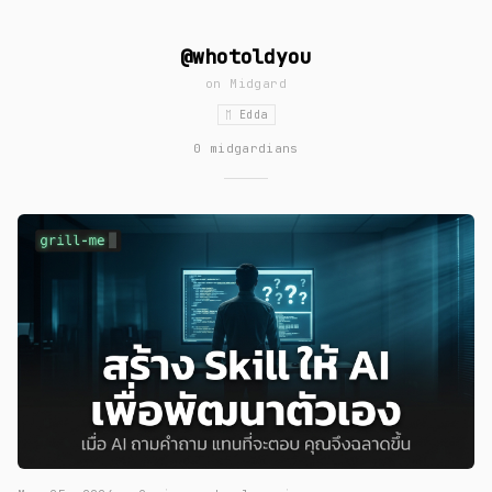
@whotoldyou
on
Midgard
ᛖ Edda
0 midgardians