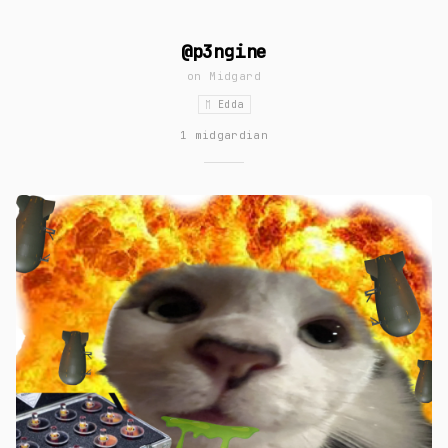
@p3ngine
on
Midgard
ᛖ Edda
1 midgardian