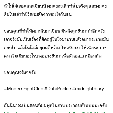
ถ้าไม่ได้เจอคลาสเขียนนี้ ผมคงจะเลิกทำไปจริงๆ และผมคง
ลืมไปแล้วว่าชีวิตผมต้องการอะไรกันแน่
ขอบคุณที่ทำให้ผมกลับมาเขียน มีพลังลุกขึ้นมาทำอีกครั้ง
เอาจริงมันเป็นเรื่องที่ติดอยู่ในใจมานานแล้วอยากระบายมัน
ออกไป แล้วในใจลึกๆผมก็หวังว่าโพสนี้จะทำให้เพื่อนๆบาง
คน เริ่มเขียนอะไรบางอย่างขึ้นมาเพื่อตัวเอง...เหมือนกัน
ขอบคุณจริงๆครับ
#ModernFightClub #DataRockie #midnightdiary
อันนี้น่าจะเป็นตอนที่ผมพูดในภาพประกอบด้านบนนะครับ