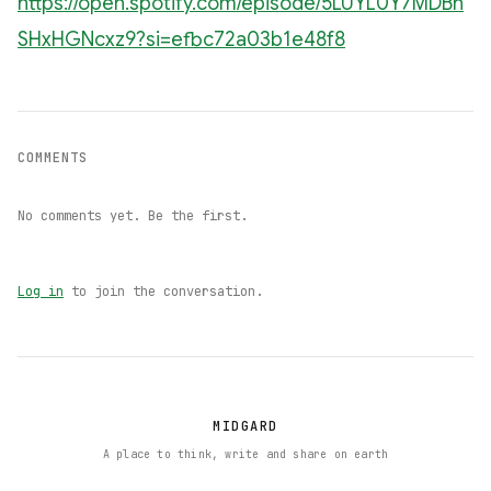
https://open.spotify.com/episode/5LUYL0Y7MDBh
SHxHGNcxz9?si=efbc72a03b1e48f8
COMMENTS
No comments yet. Be the first.
Log in
to join the conversation.
MIDGARD
A place to think, write and share on earth