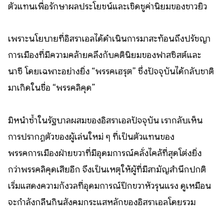
ตัวแทนเพื่อรักษาผลประโยชน์และเชิดชูค่านิยมของชาวยิว
เพราะนโยบายที่อิสราเอลได้ดำเนินการมาสะท้อนถึงปรัชญา
การเมืองที่มีความคล้ายคลึงกับคตินิยมของฟาสซิสต์และ
นาซี โดยเฉพาะอย่างยิ่ง “พรรคเฮรุต” ซึ่งปัจจุบันได้กลับชาติ
มาเกิดในชื่อ “พรรคลิคุด”
มิหนำซ้ำในรัฐบาลผสมของอิสราเอลปัจจุบัน เรากลับเห็น
การปรากฏตัวของผู้เล่นใหม่ ๆ ที่เป็นตัวแทนของ
พรรคการเมืองฝ่ายขวาที่มีอุดมการณ์คลั่งไคล้ที่สุดโต่งยิ่ง
กว่าพรรคลิคุดเสียอีก จึงเป็นเหตุให้ผู้ที่มีสามัญสำนึกปกติ
เริ่มแสดงความกังวลที่อุดมการณ์ปีกขวาหัวรุนแรง ดูเหมือน
จะกำลังกลืนกินสังคมกระแสหลักของอิสราเอลโดยรวม