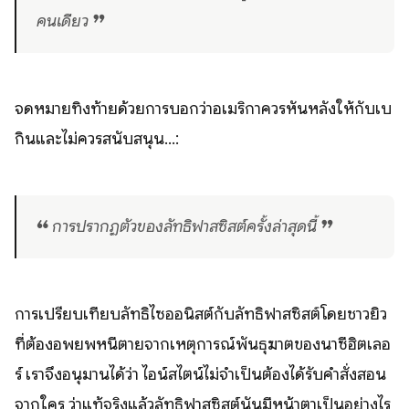
คนเดียว ❞
จดหมายทิ้งท้ายด้วยการบอกว่าอเมริกาควรหันหลังให้กับเบ
กินและไม่ควรสนับสนุน...:
❝ การปรากฏตัวของลัทธิฟาสซิสต์ครั้งล่าสุดนี้ ❞
การเปรียบเทียบลัทธิไซออนิสต์กับลัทธิฟาสซิสต์โดยชาวยิว
ที่ต้องอพยพหนีตายจากเหตุการณ์พันธุฆาตของนาซีฮิตเลอ
ร์ เราจึงอนุมานได้ว่า ไอน์สไตน์ไม่จำเป็นต้องได้รับคำสั่งสอน
จากใคร ว่าแท้จริงแล้วลัทธิฟาสซิสต์นั้นมีหน้าตาเป็นอย่างไร