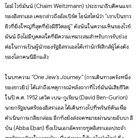
ไฮม์ ไวซ์มันน์ (Chaim Weitzmann) ประธานาธิบดีคนแรก
ของอิสราเอล เคยกล่าวถึงอัลเบิร์ต ไอน์สไตน์ว่า “เขาเป็นชาว
ยิวที่ยิ่งใหญ่ที่สุดที่ยังมีชีวิตอยู่” ดังนั้นในความเห็นของไวซ์
มันน์ จึงไม่มีบุคคลใดที่มีความเหมาะสมสำหรับการรับช่วง
ต่อในการเป็นผู้นำของรัฐอิสราเอลได้เท่านักฟิสิกส์ผู้โด่งดัง
ของโลกคนนี้อีกแล้ว
ในบทความ
“One Jew’s Journey”
(การเดินทางครั้งหนึ่ง
ของชาวยิว) ได้เล่าถึงเหตุการณ์หลังจากที่ไวซ์มันน์เสียชีวิต
ในปี ค.ศ. 1952 เดวิด เบน-กูเรียน (David Ben-Gurion)
นายกรัฐมนตรีของอิสราเอล ได้เดินทางไปที่พรินซ์ตันเพื่อ
ดำเนินการเกลี้ยกล่อม อีกทั้งยังส่งจดหมายผ่านนายอับบา อี
บัน (Abba Eban) ซึ่งเป็นเอกอัครราชทูตอิสราเอลประจำ