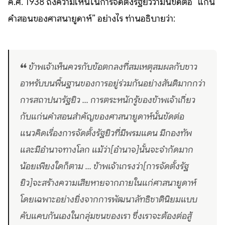
ค.ศ. 1938 ถึงความเห็นในการจัดตั้งรัฐยิวว่ามันขัดต่อ “แก่น
คำสอนของศาสนายูดาห์” อย่างไร ท่านอธิบายว่า:
❝ ข้าพเจ้าเห็นควรกับข้อตกลงที่สมเหตุสมผลกับชาว
อาหรับบนพื้นฐานของการอยู่ร่วมกันอย่างสันติมากกว่า
การสถาปนารัฐยิว ... การตระหนักรู้ของข้าพเจ้าเกี่ยว
กับแก่นคำสอนสำคัญของศาสนายูดาห์นั้นขัดต่อ
แนวคิดเรื่องการจัดตั้งรัฐยิวที่มีพรมแดน มีกองทัพ
และมีอำนาจทางโลก แม้ว่า[อำนาจ]นั้นจะจำกัดมาก
น้อยเพียงใดก็ตาม ... ข้าพเจ้าเกรงว่า[การจัดตั้งรัฐ
ยิว]จะสร้างความเสียหายจากภายในแก่ศาสนายูดาห์
โดยเฉพาะอย่างยิ่งจากการพัฒนาลัทธิชาตินิยมแบบ
คับแคบกันเองในกลุ่มชนของเรา ซึ่งเราจะต้องต่อสู้