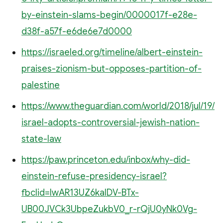
by-einstein-slams-begin/0000017f-e28e-
d38f-a57f-e6de6e7d0000
https://israeled.org/timeline/albert-einstein-
praises-zionism-but-opposes-partition-of-
palestine
https://www.theguardian.com/world/2018/jul/19/
israel-adopts-controversial-jewish-nation-
state-law
https://paw.princeton.edu/inbox/why-did-
einstein-refuse-presidency-israel?
fbclid=IwAR13UZ6kaIDV-BTx-
UB00JVCk3UbpeZukbV0_r-rQjU0yNk0Vg-