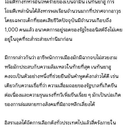
โจมตีทางทหารอันโหดร้ายของเบนจามิน เนทันยาฮู การ
โจมตีเหล่านั้นได้สังหารพลเรือนจำนวนมากที่ปราศจากอาวุธ
โดยเฉพาะเด็กที่ยอดเสียชีวิตปัจจุบันมีจำนวนเกือบถึง
1,000 คนแล้ว อนาคตการอยู่รอดของรัฐไซออนิสต์จึงไม่เคย
อยู่ในจุดที่ระส่ำระส่ายเท่านี้มาก่อน
มีการกล่าวกันว่า อาชีพนักการเมืองมักมีฉากจบไม่สวยงาม
หรือมักประสบกับความล้มเหลวในท้ายที่สุด เนทันยาฮู
คงจะเป็นตัวอย่างหนึ่งที่ช่วยยืนยันคำพูดดังกล่าวได้ดี เช่น
เดียวกับความเชื่อที่ว่า ความเสื่อมถอยของรัฐบาลที่เกิดขึ้น
ต่อเนื่องและความรุนแรงที่ทวีเพิ่มขึ้นเรื่อย ๆ มักเป็นบ่อเกิด
ของการล่มสลายทางสังคมที่มิอาจหลีกเลี่ยงได้
อิสราเอลได้จัดการเลือกตั้งทั่วประเทศไปแล้วสี่ครั้งภายใน