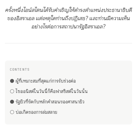
ครั้งหนึ่งไอน์สไตนได้รับคำเชิญให้ดำรงตำแหน่งประธานาธิบดี
ของอิสราเอล แต่เหตุใดท่านถึงปฏิเสธ? และท่านมีความเห็น
อย่างไรต่อการสถาปนารัฐอิสราเอล?
CONTENTS
⚫️ ผู้ที่เหมาะสมที่สุดแก่การรับช่วงต่อ
⚪️ ไซออนิสต์ในวันนี้ก็คือฟาสซิสต์ในวันนั้น
⚫️ รัฐยิวที่ขัดกับหลักคำสอนของศาสนายิว
⚪️ บ่อเกิดของการล่มสลาย