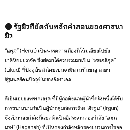
⚫️
รัฐยิวที่ขัดกับหลักคำสอนของศาสนา
ยิว
“เฮรุต”
(Herut) เป็นพรรคการเมืองที่โน้มเอียงไปยัง
ชาตินิยมขวาจัด ซึ่งต่อมาได้ควบรวมมาเป็น
“พรรคลิคุด”
(Likud) ที่ปัจจุบันนำโดยเบนจามิน เนทันยาฮู นายก
รัฐมนตรีคนปัจจุบันของอิสราเอล
ดีเอ็นเอของพรรคเฮรุต ที่มีผู้ก่อตั้งและผู้นำที่ครั้งหนึ่งได้รับ
การขนานนามว่าเป็นผู้นำกลุ่มก่อการร้าย
“อิรกูน”
(Irgun)
ซึ่งเป็นกองกำลังที่แยกตัวเป็นอิสระจากกองกำลัง
“ฮากา
นาห์”
(Haganah) ที่เป็นกองกำลังหลักของขบวนการไซออ