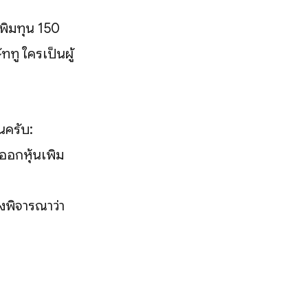
เพิ่มทุน 150
ททู ใครเป็นผู้
นครับ:
ยออกหุ้นเพิ่ม
องพิจารณาว่า