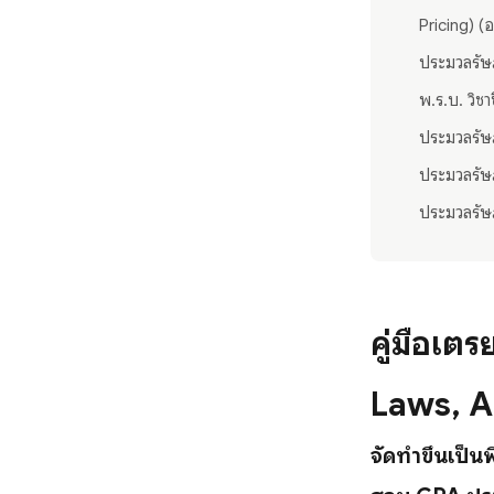
Pricing) (
ประมวลรัษฎ
พ.ร.บ. วิช
ประมวลรัษฎ
ประมวลรัษฎ
ประมวลรัษฎ
คู่มือเต
Laws, A
จัดทำขึ้นเป็