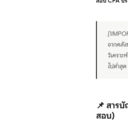
สอบ CPA ปร
[!IMPOR
จากคลัง
วิเคราะ
ไปต่ำสุด 
📌 สารบั
สอบ)