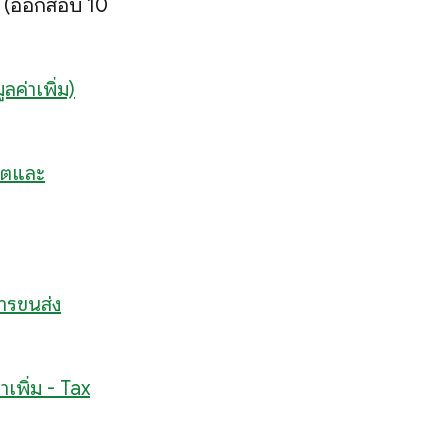
(ออกสอบ 10
ค่าเพิ่ม)
าตและ
การขนส่ง
เพิ่ม - Tax