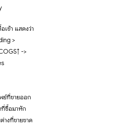
y
อเข้า แสดงว่า
ding >
น (COGS↑ ->
es
ย์ที่ขายออก
ี่ซื้อมาหัก
นต่างที่ขายขาด