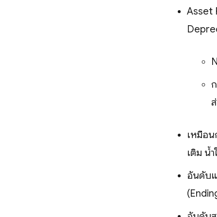
Asset 
Deprec
N
ก
ส
เหมือนก
เติม น้ำ
อันดับแ
(Endin
อันดับส