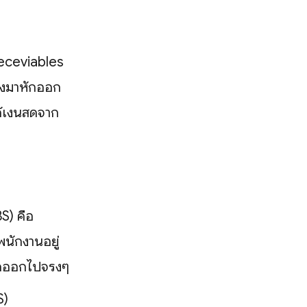
eceviables
ต้องมาหักออก
ด้เงินสดจาก
S) คือ
พนักงานอยู่
สดออกไปจริงๆ
S)