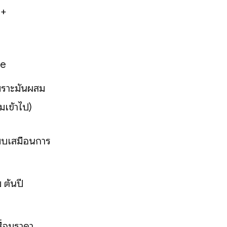
 +
se
เพราะมันผสม
่มเข้าไป)
รียบเสมือนการ
 ต้นปี
สื่อมราคา