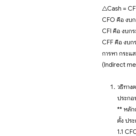
△Cash = CF
CFO คือ งบก
CFI คือ งบกร
CFF คือ งบกร
การหา กระแสเง
(Indirect m
วิธีทาง
ประกอบ
** หลั
ตั้ง ปร
1.1 CFO