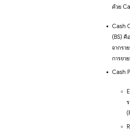
ด้วย Ca
Cash C
(BS) คื
จากรายก
การขาย
Cash Pa
E
ร
(
R