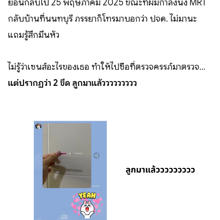
ย้อนกลับไป 25 พฤษภาคม 2025 ขณะที่ผมกำลังนั่ง MRT
กลับบ้านที่นนทบุรี ภรรยาก็โทรมาบอกว่า ปจด. ไม่มานะ
แถมรู้สึกมึนหัว
ไม่รู้ว่าเซนส์อะไรของเธอ ทำให้ไปซื้อที่ตรวจครรภ์มาตรวจ...
แต่ปรากฏว่า 2 ขีด ลูกมาแล้ววววววววว