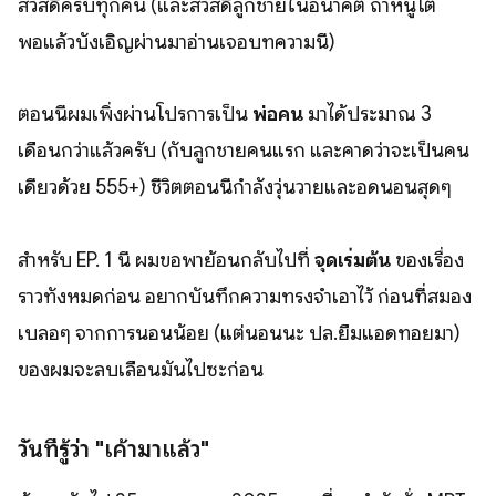
สวัสดีครับทุกคน (และสวัสดีลูกชายในอนาคต ถ้าหนูโต
พอแล้วบังเอิญผ่านมาอ่านเจอบทความนี้)
ตอนนี้ผมเพิ่งผ่านโปรการเป็น
พ่อคน
มาได้ประมาณ 3
เดือนกว่าแล้วครับ (กับลูกชายคนแรก และคาดว่าจะเป็นคน
เดียวด้วย 555+) ชีวิตตอนนี้กำลังวุ่นวายและอดนอนสุดๆ
สำหรับ EP. 1 นี้ ผมขอพาย้อนกลับไปที่
จุดเริ่มต้น
ของเรื่อง
ราวทั้งหมดก่อน อยากบันทึกความทรงจำเอาไว้ ก่อนที่สมอง
เบลอๆ จากการนอนน้อย (แต่นอนนะ ปล.ยืมแอดทอยมา)
ของผมจะลบเลือนมันไปซะก่อน
วันที่รู้ว่า "เค้ามาแล้ว"