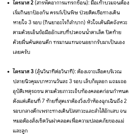
ไตรมาส 2
(สารพัดอาการแทรกซ้อน): มือเท้าบวมจนต้อง
เริ่มกินยาป้องกัน ครรภ์เป็นพิษ ป่วยติดเชื้อทางเดิน
หายใจ 3 รอบ (กินยาอะไรก็ลำบาก) หัวใจเต้นผิดจังหวะ
ตามด้วยเอ็นข้อมืออักเสบที่ปวดจนน้ำตาเล็ด ปิดท้าย
ด้วยผื่นคันตอนดึก ทรมานแทนจนอยากรับมาเป็นเอง
เลยครับ
ไตรมาส 3
(ลุ้นวินาทีต่อวินาที): ต้องเจาะเลือดบริเวณ
ปลายนิ้วคุมเบาหวานวันละ 3 รอบ เล็บก็ผุลอก แถมเจอ
อุบัติเหตุรถชน ตามด้วยภาวะเจ็บท้องคลอดก่อนกำหนด
ตั้งแต่เดือนที่ 7 ท้ายที่สุดเราต้องวิ่งเข้าห้องฉุกเฉินถึง 2
รอบกลางดึกเพราะทางเดินปัสสาวะและลำไส้อักเสบ จน
หมอต้องสั่งเซ็ตวันผ่าคลอดเพื่อความปลอดภัยของแม่
และลูก