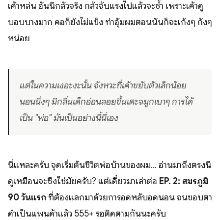
เค้าหล่น อันนี้กลัวจริง กลัวจับแรงไปแล้วจะช้ำ เพราะเค้าดู
บอบบางมาก คอก็ยังไม่แข็ง ท่าอุ้มผมตอนนั้นก็จะเก้งๆ กังๆ
หน่อย
แต่ในความเงอะงะนั้น จังหวะที่เค้าขยับตัวเล็กน้อย
นอนนิ่งๆ มีกลิ่นเด็กอ่อนลอยขึ้นเตะจมูกเบาๆ การได้
เป็น "พ่อ" มันเป็นอย่างนี้นี่เอง
นี่แหละครับ จุดเริ่มต้นชีวิตพ่อบ้านของผม... อ่านมาถึงตรงนี้
ดูเหมือนจะซึ้งใช่มั้ยครับ? แต่เดี๋ยวมาเล่าต่อ
EP. 2: สมรภูมิ
90 วันแรก
ที่ต้องแลกมาด้วยการอดหลับอดนอน จนขอบตา
ดำเป็นแพนด้าแล้ว 555+ รอติดตามกันนะครับ