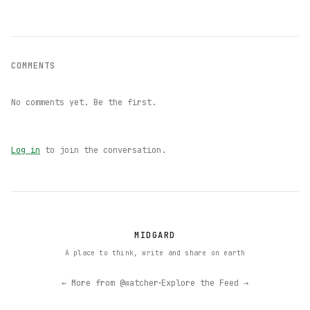
COMMENTS
No comments yet. Be the first.
Log in
to join the conversation.
MIDGARD
A place to think, write and share on earth
·
← More from @watcher
Explore the Feed →