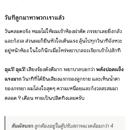
วันที่ลูกมาหาพวกเราแล้ว
วันคลอดจริง หมอไม่ให้ผมเข้าห้องผ่าตัด ภรรยาเลยยิ่งกลัว
และกังวล ส่วนผมก็ยืนหัวใจเต้นแรง ลุ้นไปทุกวินาทีจังหวะ
อยู่หน้าห้อง ในใจก็นึกเมื่อไหร่พยาบาลจะเรียกเข้าไปสักที
อุแว้! อุแว้!
เสียงร้องดังดีมาก พยาบาลบอกว่า
พลังปอดแข็ง
แรงมาก
วินาทีที่ได้ยินเสียงแรกของลูกชาย และเห็นน้ำตา
ของภรรยา ผมโล่งใจสุดๆ ความเหนื่อยและกังวลสะสมมา
ตลอด 9 เดือน หายเป็นปลิดทิ้งเลยครับ
สัมผัสแรก
ลูกต้องอยู่ในตู้ปรับสภาพแวดล้อมกว่า 4