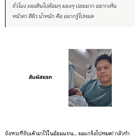
ชั่วโมง ผมเดินไปด้อมๆ มองๆ บ่อยมาก อยากเห็น
หน้าตา สีผิว น้ำหนัก คือ อยากรู้ไปหมด
จังหวะที่รับเค้ามาไว้ในอ้อมแขน... ผมเกร็งไปหมด! กลัวทำ