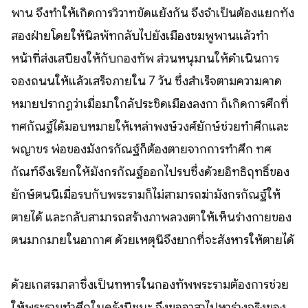
พาน จึงทำให้เกิดการวิวาทขัดแย้งกัน จึงจำเป็นต้องแยกทั้ง
สองฝ่ายโดยให้นิลพัทกลับไปยังเมืองชมพูพานแล้วทำ
หน้าที่ส่งเสบียงให้กับกองทัพ ส่วนหนุมานให้ดำเนินการ
จองถนนให้แล้วเสร็จภายใน 7 วัน ซึ่งสำเร็จตามความคาด
หมายปรากฏว่าเมื่อมาใกล้ประชิดเมืองลงกา ก็เกิดการศึกที่
ทศกัณฐ์ได้มอบหมายให้เหล่าพงษ์วงศ์ยักษ์ช่วยทำศึกและ
พญาขร พ่อของมังกรกัณฐ์ก็ต้องตายจากการทำศึก ทศ
กัณฑ์จึงเรียกให้มังกรกัณฐ์ออกไปรบซึ่งด้วยอิทธิฤทธิ์ของ
ยักษ์ตนนี้เมื่อรบกับพระรามก็ไม่สามารถฆ่ามังกรกัณฐ์ให้
ตายได้ และกลับสามารถสร้างภาพลวงตาให้เห็นร่างกายของ
ตนมากมายในอากาศ ด้วยเหตุนี้จึงยากที่จะสังหารให้ตายได้
ด้วยเกสรมาลาซึ่งเป็นทหารในกองทัพพระรามต้องการช่วย
ให้พระรามทำศึกในครั้งนี้ชนะ จึงขออาสาไปหาร่างจริงของ