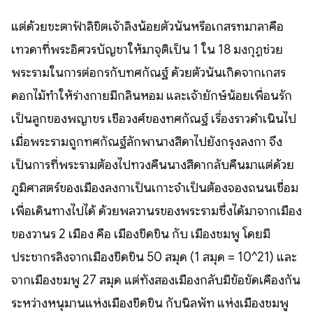
แต่ด้วยชะตาฟ้าลิขิตเจ้าลิงน้อยตัวนั้นหรือเกสรทมาลาคือ
เทวดาที่พระอิศวรบัญชาให้มาจุติเป็น 1 ใน 18 มงกุฏช่วย
พระรามในการต่อกรกับทศกัณฐ์ ด้วยตัวนั้นเกิดจากเกสร
ดอกไม้ทำให้ร่างกายมีกลินหอม และเจ้ายักษ์น้อยเพื่อนรัก
เป็นลูกของพญาขร เชื้อวงศ์ของทศกัณฐ์​ เรื่องราวดำเนินไป
เมื่อพระรามถูกทศกัณฐ์ลักพานางสีดาไปยังกรุงลงกา จึง
เป็นการที่พระรามต้องไปทวงคืนนางสีดากลับคืนมาแต่ด้วย
ภูมิศาสตร์ของเมืองลงกาเป็นเกาะจำเป็นต้องจองถนนเชื่อม
เพื่อเดินทางไปได้ ด้วยพลวานรของพระรามซึ่งได้มาจากเมือง
ของวานร 2 เมือง คือ เมืองขีดขิน กับ เมืองชมพู โดยมี
ประชากรลิงจากเมืองขีดขิน 50 สมุด (1 สมุด = 10^21) และ
จากเมืองชมพู 27 สมุด แต่ทั้งสองเมืองกลับมีข้อขัดเคืองกัน
ระหว่างหนุมานแห่งเมืองขีดขิน กับนิลพัท แห่งเมืองชมพู