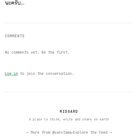
นะครับ...
COMMENTS
No comments yet. Be the first.
Log in
to join the conversation.
MIDGARD
A place to think, write and share on earth
·
← More from @varutama
Explore the Feed →