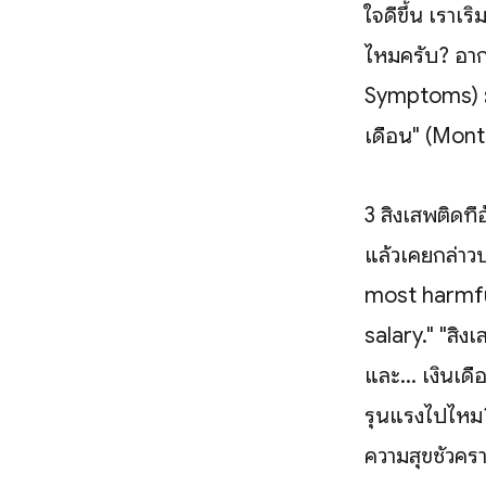
ใจดีขึ้น เราเร
ไหมครับ? อาก
Symptoms) มัน
เดือน" (Mont
3 สิ่งเสพติดท
แล้วเคยกล่าว
most harmfu
salary." "สิ่ง
และ... เงินเดื
รุนแรงไปไหม?
ความสุขชั่วค