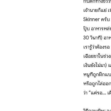
กับดักทางชีวว
เจ้านายก็แย่ 
Skinner ครับ
ปุ๊บ อาหารหล่
30 วินาที) อา
เรารู้ว่าต้องรอ
เฉื่อยชาในช่ว
เงินยังไม่มา)
หนูที่ถูกฝึกแ
หรือถูกไล่ออก
ว่า “แค่รอ... 
วิธีถอนพิษ: 