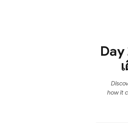
Day 2
เ
Discov
how it 