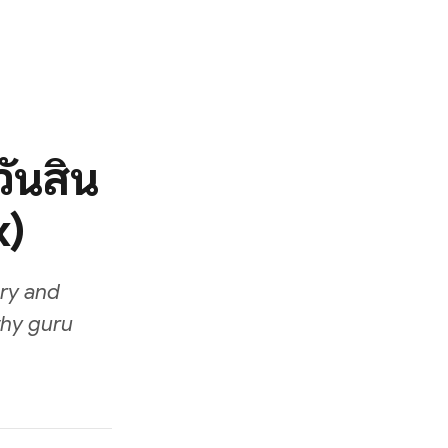
ันสิ้น
x)
ary and
why guru