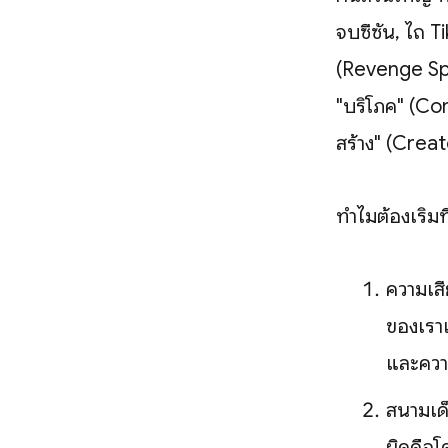
จบซีซั่น, ไถ T
(Revenge Spe
"บริโภค" (Co
สร้าง" (Creat
ทำไมต้องเริ่มท
ความเสี่
ของเราเ
และควา
สนามเด
ผิดคือโ