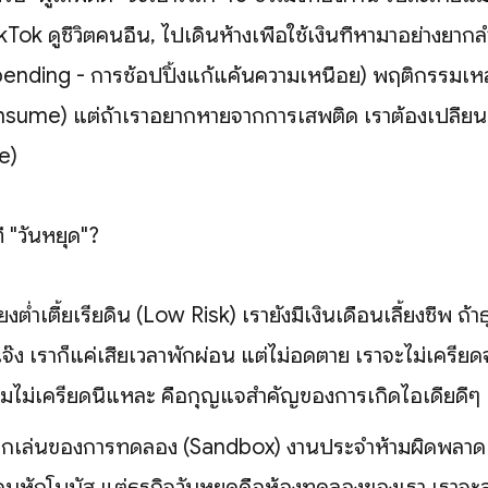
ikTok ดูชีวิตคนอื่น, ไปเดินห้างเพื่อใช้เงินที่หามาอย่างยา
nding - การช้อปปิ้งแก้แค้นความเหนื่อย) พฤติกรรมเหล่
nsume) แต่ถ้าเราอยากหายจากการเสพติด เราต้องเปลี่ยนตั
e)
ี่ "วันหยุด"?
ยงต่ำเตี้ยเรี่ยดิน (Low Risk) เรายังมีเงินเดือนเลี้ยงชีพ ถ้า
จ๊ง เราก็แค่เสียเวลาพักผ่อน แต่ไม่อดตาย เราจะไม่เครีย
มไม่เครียดนี่แหละ คือกุญแจสำคัญของการเกิดไอเดียดีๆ
็กเล่นของการทดลอง (Sandbox) งานประจำห้ามผิดพลาด 
ดนหักโบนัส แต่ธุรกิจวันหยุดคือห้องทดลองของเรา เราจะล