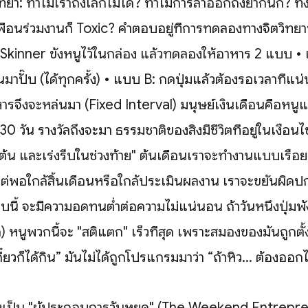
ิทยา: ทำไมเราถึงเลิกไม่ได้? ทำไมการลาออกถึงยากนัก? ทั้ง
เพื่อนร่วมงานก็ Toxic? คำตอบอยู่ที่การทดลองทางจิตวิทยา
 Skinner ขังหนูไว้ในกล่อง แล้วทดลองให้อาหาร 2 แบบ • 
นมาปั๊บ (ได้ทุกครั้ง) • แบบ B: กดปุ่มแล้วต้องรอเวลาที่แน่
หารจึงจะหล่นมา (Fixed Interval) มนุษย์เงินเดือนคือหนู
 30 วัน รางวัลถึงจะมา ธรรมชาติของสิ่งมีชีวิตที่อยู่ในเงื่อนไ
งต้น และเร่งรีบในช่วงท้าย" ต้นเดือนเราจะทำงานแบบเรื่อยๆ 
 แต่พอใกล้สิ้นเดือนหรือใกล้ประเมินผลงาน เราจะขยันผิดปกติ
บบนี้ จะมีความอดทนต่ำต่อความไม่แน่นอน ถ้าวันหนึ่งปุ่มพัง
) หนูพวกนี้จะ "สติแตก" เร็วที่สุด เพราะสมองของมันถูกต
เดี๋ยวก็ได้กิน” มันไม่ได้ถูกโปรแกรมมาว่า “ถ้าหิว... ต้องออก
จงเป็น "ผู้ประกอบการวันหยุด" (The Weekend Entrepre