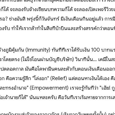
ตก็ได้ จะลองรับจ้างเขียนบทความก็ได้ จะลองเปิดเพจรีวิวขอ
? ช่างมันสิ พรุ่งนี้ก็วันจันทร์ มีเงินเดือนกินอยู่แล้ว การ
งรับ ทำให้เรากล้าทำในสิ่งที่บ้าบิ่นและสร้างสรรค์กว่าตอนที
ร้างภูมิคุ้มกัน (Immunity) ทันทีที่เราได้รับเงิน 100 บาทแร
ราโดยตรง (ไม่ใช่โอนผ่านบัญชีบริษัท) วินาทีนั้น... เคมีใ
นไปตลอดกาล มันคือโดพามีนคนละตัวกับตอนเงินเดือนออก
ก คือความรู้สึก "โล่งอก" (Relief) แต่ตอนหาเงินได้เอง คื
และทรงอำนาจ" (Empowerment) เราจะรู้ทันทีว่า "เฮ้ย! กูทำ
ง้อเจ้านายก็ได้" นั่นแหละครับ คือวันที่เราเริ่มหายจากการ
พนักงานสู่เจ้าของอาณาจักร (เริ่มจากวันหยุดทั้งนั้น) อย่า