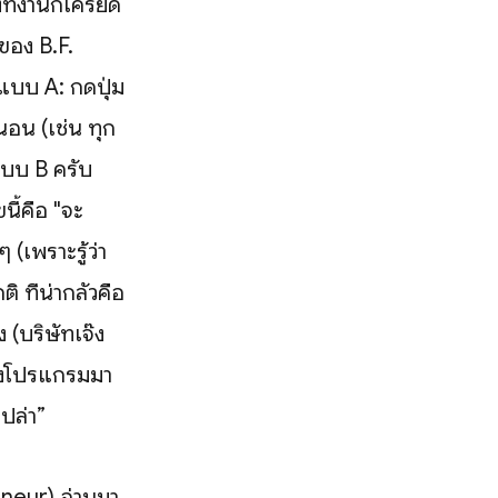
ที่งานก็เครียด
ของ B.F.
แบบ A: กดปุ่ม
นอน (เช่น ทุก
แบบ B ครับ
ขนี้คือ "จะ
(เพราะรู้ว่า
 ที่น่ากลัวคือ
 (บริษัทเจ๊ง
ั้งโปรแกรมมา
ไปล่า”
neur) อ่านมา