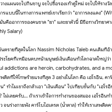
ิ่มวางแผนจะไปกินชาบู จะไปซื้อรองเท้าคู่ใหม่ จะไปให้รางวัล
ารแบบนี้ในทางการแพทย์เขาเรียกว่า "อาการลงแดง" (W
คืออาการของคนขาด "ยา" และยาตัวนี้ มีชื่อทางวิทยาศาสต
hly Salary)
ี่อันตรายที่สุดในโลก Nassim Nicholas Taleb คนเดิมที่อ้า
ประโยคที่เหมือนตบหน้ามนุษย์เงินเดือนทั่วโลกฉาดใหญ่ว่
l addictions are heroin, carbohydrates, and a m
เสพติดที่ให้โทษร้ายแรงที่สุด 3 อย่างในโลก คือ เฮโรอีน, ค
อน" ทำไมเขาถึงกล้าเอา "เงินเดือน" ไปเทียบชั้นกับ "เฮโรอี
 ไม่เลยครับ... ถ้าเราเข้าใจการทำงานของสมอง เฮโรอีนทำ
ราว จนร่างกายพัง คาร์โบไฮเดรต (น้ำตาล) ทำให้เราเสพติ