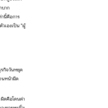
กลำบาก
านี้คือการ
วเองเป็น "ผู้
ธุรกิจวันหยุด
ดจนหน้ามืด
ผิดคือโดนด่า
องขายหมูปิ้ง