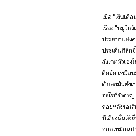
เมื่อ "เงินเด
เรื่อง "หมูไหว
ประสาทแห่งคว
ประเด็นที่ลึกซ
สังเกตตัวเองใ
ติดขัด เหมือนม
ตัวเลขมันยังเท
อะไรก็รำคาญ ล
ถอยหลังรอเสีย
ที่เสียงนั้นดัง
ออกเหมือนปาฏิ