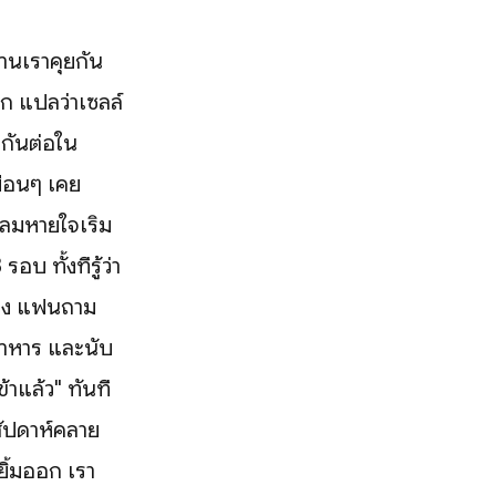
วานเราคุยกัน
สึก แปลว่าเซลล์
กันต่อใน
พื่อนๆ เคย
 ลมหายใจเริ่ม
 ทั้งที่รู้ว่า
รื่อง แฟนถาม
งอาหาร และนับ
้าแล้ว" ทันที
้งสัปดาห์คลาย
ิ้มออก เรา