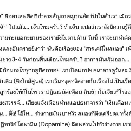
ือน" คือยาเสพติดที่ทำลายสัญชาตญาณสัตว์ป่าในตัวเรา เมื่อ
้เจ้า" ไปแล้ว... เจ็บไหมครับ? ถ้าเจ็บ แปลว่าเรายังมีความรู้
ามทะเยอทะยานของเรายังไม่ตายด้าน วันนี้ เราจะมาผ่าตัด
ึ้งและอันตรายยิ่งกว่า นั่นคือเรื่องของ "สารเคมีในสมอง" เ
นช่วง 3-4 วันก่อนสิ้นเดือนไหมครับ? อาการมันเริ่มออก...
ีก้อนอะไรจุกอยู่ที่คอหอย เราเปิดแอปฯ ธนาคารดูวันละ 3 รอบ
่าเดิม (คือใกล้ศูนย์) เราเริ่มหงุดหงิดง่ายกับเรื่องไม่เป็นเ
ูกร้องไห้ก็โมโห เราปฏิเสธนัดเพื่อน กินข้าวไข่เจียวที่โร
งสวรรค์... เสียงแจ้งเตือนผ่านแอปธนาคารว่า "เงินเดือนเข
ขึ้น... ติ๊ง! โอ้โห... ร่างกายมันเบาหวิว สมองที่ตึงเครียดมาทั
หาริย์ โดพามีน (Dopamine) ฉีดพล่านไปทั่วร่างกาย เราย