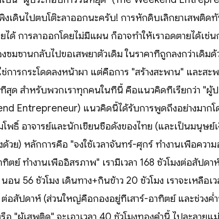
าเพิ่งเดินไปตบโต๊ะลาออกนะครับ! การหักดิบเลิกยาเสพติดทั
ายได้ การลาออกโดยไม่มีแผน ก็อาจทำให้เราอดตายได้เช่น
้องซมซานกลับไปขอเสพยาตัวเดิม ในราคาที่ถูกลงกว่าเดิมด
ไม่ใช่การกระโดดลงหน้าผา แต่คือการ "สร้างสะพาน" และสะพ
ที่สุด สำหรับพวกเราทุกคนในที่นี้ คือแนวคิดที่เรียกว่า "ผ
nd Entrepreneur) แนวคิดนี้ได้รับการพูดถึงอย่างมากโ
โพธิ์ อาจารย์และนักเขียนชื่อดังของไทย (และเป็นมนุษย์เง
งด้วย) หลักการคือ "จงใช้เวลาจันทร์-ศุกร์ ทำงานเพื่อความ
อาทิตย์ ทำงานเพื่ออิสรภาพ" เรามีเวลา 168 ชั่วโมงต่อสัปด
 นอน 56 ชั่วโมง เดินทาง+กินข้าว 20 ชั่วโมง เราจะเหลือ
ต่อสัปดาห์ (ส่วนใหญ่คือกองอยู่ที่เสาร์-อาทิตย์ และช่วงค่
อ "ผู้เสพติด" จะเอาเวลา 40 ชั่วโมงทองคำนี้ ไปละลายแม่น้ำ