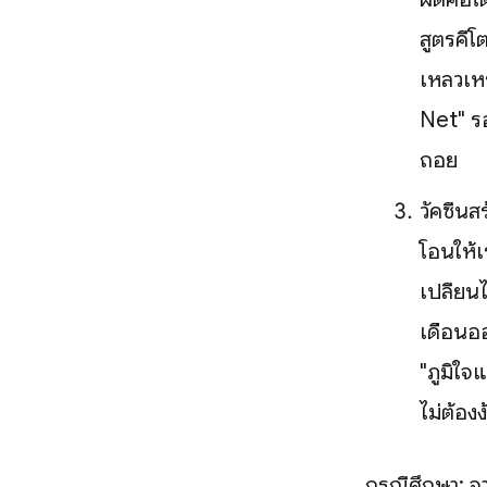
สูตรคีโ
เหลวเหรอ
Net" รอ
ถอย
วัคซีนส
โอนให้เ
เปลี่ย
เดือนออ
"ภูมิใจ
ไม่ต้อง
กรณีศึกษา: จาก