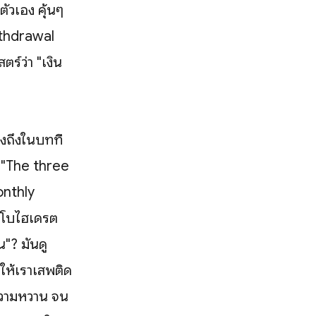
ตัวเอง คุ้นๆ
ithdrawal
ร์ว่า "เงิน
งถึงในบทที่
า "The three
onthly
าร์โบไฮเดรต
น"? มันดู
ให้เราเสพติด
ดความหวาน จน