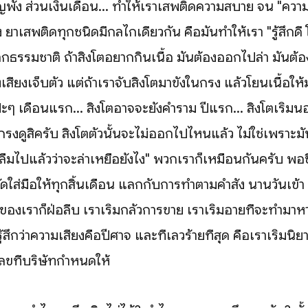
ัง ส่วนเงินเดือน... ทำให้เราเสพติดความสบาย จน "คว
 ยาเสพติดทุกชนิดมีกลไกเดียวกัน คือมันทำให้เรา "รู้สึกดี 
กธรรมชาติ ถ้าสิงโตอยากกินเนื้อ มันต้องออกไปล่า มันต้
องเสี่ยงเจ็บตัว แต่ถ้าเราจับสิงโตมาขังในกรง แล้วโยนเนื้อให้ม
ะๆ เดือนแรก... สิงโตอาจจะยังคำราม ปีแรก... สิงโตเริ่มนอ
ดกรงดูสิครับ สิงโตตัวนั้นจะไม่ออกไปไหนแล้ว ไม่ใช่เพราะ
ลืมไปแล้วว่าจะล่าเหยื่อยังไง" พวกเราก็เหมือนกันครับ พอช
ใส่มือให้ทุกสิ้นเดือน แลกกับการทำตามคำสั่ง นานวันเข้า "ก
งเราก็ฝ่อลีบ เราเริ่มกลัวการขาย เราเริ่มอายที่จะทำมาห
รู้สึกว่าความเสี่ยงคือปีศาจ และที่เลวร้ายที่สุด คือเราเริ่มน
ลขที่บริษัทกำหนดให้