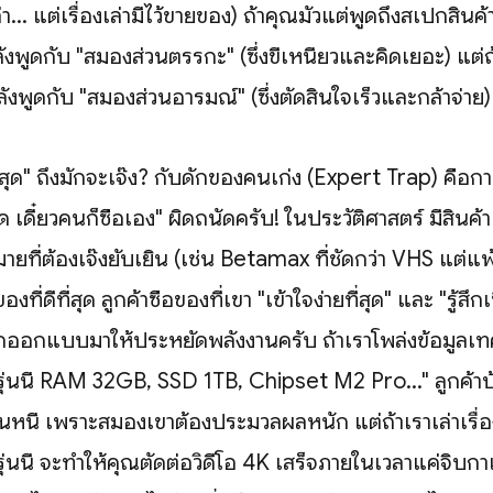
่า... แต่เรื่องเล่ามีไว้ขายของ) ถ้าคุณมัวแต่พูดถึงสเปกสินค้
ังพูดกับ "สมองส่วนตรรกะ" (ซึ่งขี้เหนียวและคิดเยอะ) แต่ถ
ำลังพูดกับ "สมองส่วนอารมณ์" (ซึ่งตัดสินใจเร็วและกล้าจ่าย)
่สุด" ถึงมักจะเจ๊ง? กับดักของคนเก่ง (Expert Trap) คือการ
ุด เดี๋ยวคนก็ซื้อเอง" ผิดถนัดครับ! ในประวัติศาสตร์ มีสินค้า
กมายที่ต้องเจ๊งยับเยิน (เช่น Betamax ที่ชัดกว่า VHS แต่
ของที่ดีที่สุด ลูกค้าซื้อของที่เขา "เข้าใจง่ายที่สุด" และ "รู้สึก
กออกแบบมาให้ประหยัดพลังงานครับ ถ้าเราโพล่งข้อมูลเทคน
รุ่นนี้ RAM 32GB, SSD 1TB, Chipset M2 Pro..." ลูกค้า
ินหนี เพราะสมองเขาต้องประมวลผลหนัก แต่ถ้าเราเล่าเรื่อ
ุ่นนี้ จะทำให้คุณตัดต่อวิดีโอ 4K เสร็จภายในเวลาแค่จิบก