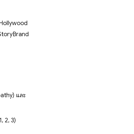
ง Hollywood
อ StoryBrand
pathy) และ
, 2, 3)