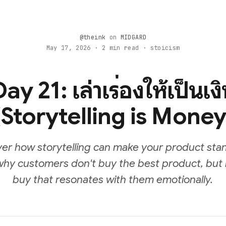
@theink
on
MIDGARD
May 17, 2026 · 2 min read · stoicism
ay 21: เล่าเรื่องให้เป็นเง
(Storytelling is Money
ver how storytelling can make your product stan
why customers don't buy the best product, but 
buy that resonates with them emotionally.