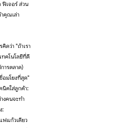
า ฟีเจอร์ ส่วน
้าคุณเล่า
คิดว่า "ถ้าเรา
เทคโนโลยีที่ดี
แพ้การตลาด)
เชื่อมโยงที่สุด"
ิคใส่ลูกค้า:
บ้างคนจะทำ
ง:
าแฟแก้วเดียว