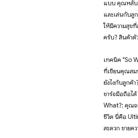
แบบ คุณหลับล
และเล่นกับลูกไ
ให้มีความสุขที
ครับ? สินค้าตั
เทคนิค "So Wh
ที่เขียนคุณสม
ยังไงกับลูกค
ชาร์จมือถือได
What?: คุณจะ
ชีวิต นี่คือ 
สะดวก ขายควา