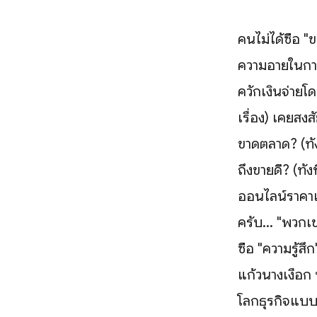
คนไม่ได้ซื้อ "ข
ความอายในการ
ควักเงินจ่ายโด
เรื่อง) เคยสง
ขาดตลาด? (ทั้
ถึงขายดี? (ทั้
ออนไลน์ราคาแ
ครับ... "พวกเข
ซื้อ "ความรู้
แก้วนางเงือก 
โลกธุรกิจแบบ 