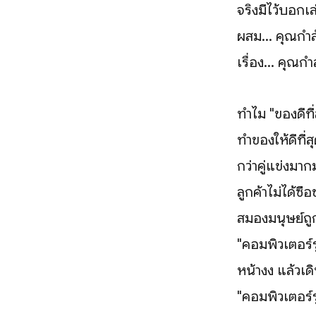
จริงมีไว้บอกเล
ผสม... คุณกำล
เรื่อง... คุณก
ทำไม "ของดีที
ทำของให้ดีที่ส
กว่าคู่แข่งมา
ลูกค้าไม่ได้ซื้อ
สมองมนุษย์ถู
"คอมพิวเตอร์
หน้างง แล้วเด
"คอมพิวเตอร์ร