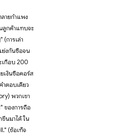
นเราทลายกำแพง
จนลูกค้าแทบจะ
g" (การเล่า
ย่งกันซื้อจน
ละเกือบ 200
ยเงินซื้อคอร์ส
 คำตอบเดียว
Story) พวกเขา
นะ" ของการถือ
ขึ้นมาได้ ใน
." (ข้อเท็จ