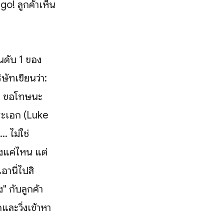
go! ลูกค้าเห็น
นดับ 1 ของ
ษัทเขียนว่า:
.." ขอโทษนะ
อพระเอก (Luke
 ไม่ใช่
่งแค่ไหน แต่
อานี่ไปสิ
ง" กับลูกค้า
กและวิ่งเข้าหา