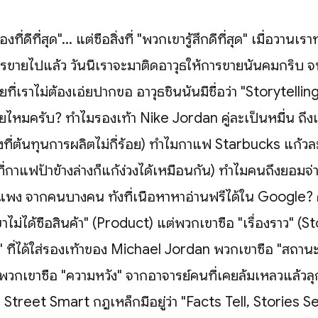
องที่ดีที่สุด"... แต่ซื้อสิ่งที่ "พวกเขารู้สึกดีที่สุด" เมื่อวา
ขายไปแล้ว วันนี้เราจะมาติดอาวุธให้การขายนั้นคมกริบ 
ยที่เราไม่ต้องเอ่ยปากขอ อาวุธชิ้นนั้นมีชื่อว่า "Storytellin
สัยไหมครับ? ทำไมรองเท้า Nike Jordan คู่ละเป็นหมื่น ถึงแ
งที่ต้นทุนการผลิตไม่กี่ร้อย) ทำไมกาแฟ Starbucks แก้ว
งที่กาแฟป้าข้างล่างก็แก้ง่วงได้เหมือนกัน) ทำไมคนถึงยอมจ่า
พง จากคนบางคน ทั้งที่เนื้อหาหาอ่านฟรีได้ใน Google?
าไม่ได้ซื้อสินค้า" (Product) แต่พวกเขาซื้อ "เรื่องราว" (
สึก" ที่ได้ใส่รองเท้าของ Michael Jordan พวกเขาซื้อ "สถา
พวกเขาซื้อ "ความหวัง" จากอาจารย์คนที่เคยล้มเหลวแล้วลุก
Street Smart กฎเหล็กมีอยู่ว่า "Facts Tell, Stories Sell