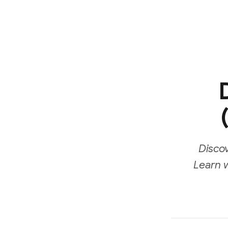
D
Disco
Learn 