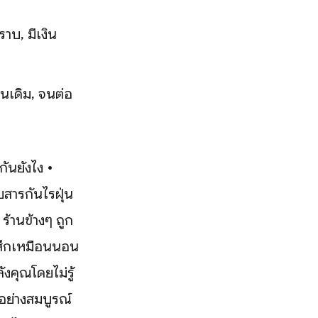
ราบ, มีเงิน
อนเดิม, จนต่อ
กันยังไง •
สารกันไรฝุ่น
 ร้านข้างๆ ถูก
ู้สึกเหมือนนอน
ังคุณโดยไม่รู้
ณอย่างสมบูรณ์