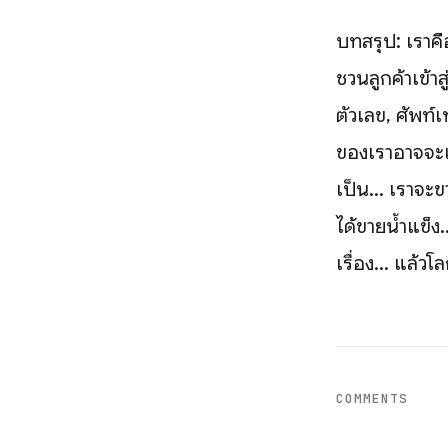
บทสรุป: เราคื
ชวนลูกค้าเข้าส
ตัวเลข, ศัพท์
ของเราอาจจะเหม
เป็น... เราจะ
ได้ขายน้ำแข็ง.
เรื่อง... แล้ว
COMMENTS