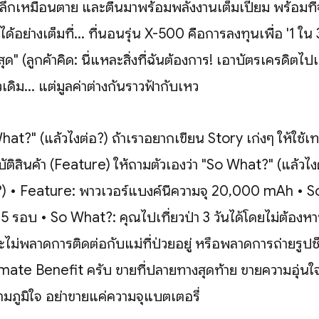
ึกเหมือนตาย และตื่นมาพร้อมพลังงานเต็มเปี่ยม พร้อมที่
ด้อย่างเต็มที่... ที่นอนรุ่น X-500 คือการลงทุนเพื่อ '1 ใน
่สุด" (ลูกค้าคิด: นี่แหละสิ่งที่ฉันต้องการ! เอาบัตรเครดิตไ
วเดิม... แต่มูลค่าต่างกันราวฟ้ากับเหว
at?" (แล้วไงต่อ?) ถ้าเราอยากเขียน Story เก่งๆ ให้ใช้เทคน
บัติสินค้า (Feature) ให้ถามตัวเองว่า "So What?" (แล้วไงต
้า?) • Feature: พาวเวอร์แบงค์นี้ความจุ 20,000 mAh • 
้ 5 รอบ • So What?: คุณไปเที่ยวป่า 3 วันได้โดยไม่ต้องหา
ไม่พลาดการติดต่อกับแม่ที่ป่วยอยู่ หรือพลาดการถ่ายรูป
Ultimate Benefit ครับ ขายที่ปลายทางสุดท้าย ขายความอุ่น
มภูมิใจ อย่าขายแค่ความจุแบตเตอรี่