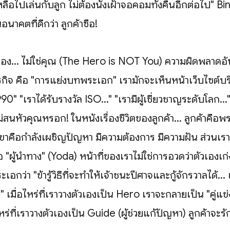
ลือไปเล่นกับลูก ไม่ต้องนั่งเฝ้าจอคอมทั้งคืนอีกต่อไป" Bin
อนาคตที่ดีกว่า ลูกค้าซื้อ!
่อง... ไม่ใช่คุณ (The Hero is NOT You) ความผิดพลาดอั
ธุรกิจ คือ "การแย่งบทพระเอก" เรามักจะเห็นหน้าเว็บไซต์บริ
1990" "เราได้รับรางวัล ISO..." "เรามีผู้เชี่ยวชาญระดับโลก.
าไม่สนหัวคุณหรอก! ในหนังเรื่องชีวิตของลูกค้า... ลูกค้าคื
าคือกำลังเผชิญปัญหา มีความต้องการ มีความฝัน ส่วนเรา...
 "ผู้นำทาง" (Yoda) หน้าที่ของเราไม่ใช่การอวดว่าตัวเองเก
กว่า "ข้ารู้วิธีที่จะทำให้เจ้าชนะปีศาจและกู้จักรวาลได้... เ
" เมื่อไหร่ที่เราวางตัวเองเป็น Hero เราจะกลายเป็น "คู่แข่
ไหร่ที่เราวางตัวเองเป็น Guide (ผู้ช่วยแก้ปัญหา) ลูกค้าจะรั