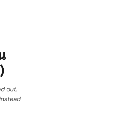
ิน
)
d out.
instead