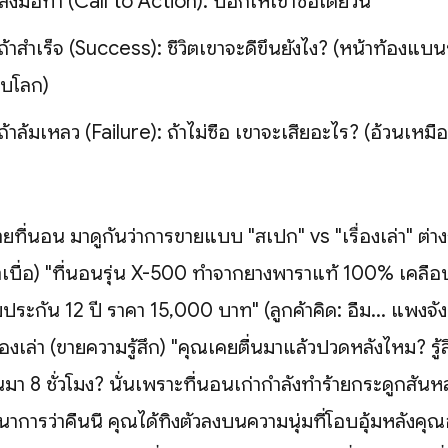
ลงมือทำ (Call to Action): บอกให้เขาซื้อเดี๋ยวนี้
ถ้าสำเร็จ (Success): ชีวิตเขาจะดีขึ้นยังไง? (หน้าท้องแบน
อบโลก)
ถ้าล้มเหลว (Failure): ถ้าไม่ซื้อ เขาจะเสียอะไร? (อ้วนเหมื
ยที่นอน มาดูกันว่าการขายแบบ "สเปก" vs "เรื่องเล่า" ต่าง
เบื่อ) "ที่นอนรุ่น X-500 ทำจากยางพาราแท้ 100% เคลือบ
บประกัน 12 ปี ราคา 15,000 บาท" (ลูกค้าคิด: อืม... แพงจัง
ื่องเล่า (ขายความรู้สึก) "คุณเคยตื่นมาแล้วปวดหลังไหม? ร
นอนมา 8 ชั่วโมง? นั่นเพราะที่นอนเก่ากำลังทำร้ายกระดูกสันหล
นาการว่าคืนนี้ คุณได้ทิ้งตัวลงบนความนุ่มที่โอบอุ้มหลังคุ