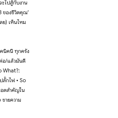
จะไปสู้กับงาน
 3 ของชีวิตคุณ'
ปเลย) เห็นไหม
ิคนี้ ทุกครั้ง
่อ/แล้วมันดี
So What?:
ปลั๊กไฟ • So
ช็อตสำคัญใน
ใจ ขายความ