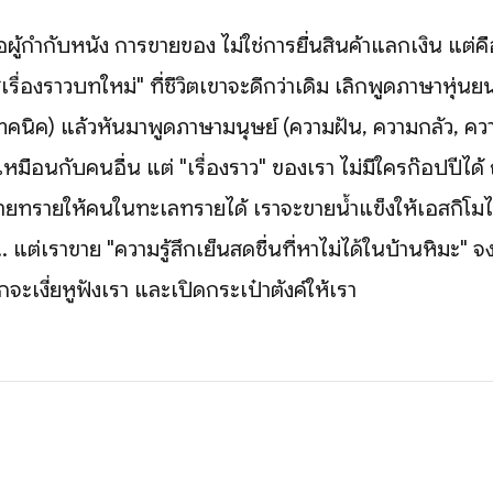
อผู้กำกับหนัง การขายของ ไม่ใช่การยื่นสินค้าแลกเงิน แต่ค
ู่เรื่องราวบทใหม่" ที่ชีวิตเขาจะดีกว่าเดิม เลิกพูดภาษาหุ่นย
เทคนิค) แล้วหันมาพูดภาษามนุษย์ (ความฝัน, ความกลัว, ควา
ือนกับคนอื่น แต่ "เรื่องราว" ของเรา ไม่มีใครก๊อปปี้ได้ ถ้
ขายทรายให้คนในทะเลทรายได้ เราจะขายน้ำแข็งให้เอสกิโมได
.. แต่เราขาย "ความรู้สึกเย็นสดชื่นที่หาไม่ได้ในบ้านหิมะ" จ
โลกจะเงี่ยหูฟังเรา และเปิดกระเป๋าตังค์ให้เรา