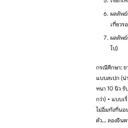
เรียกให้
ผลลัพธ์
เที่ยวร
ผลลัพธ์
ไป)
กรณีศึกษา: ขา
แบบสเปก (น่า
หนา 10 นิ้ว รั
กว่า) • แบบเร
ไม่อิ่มทั้งที่
ตัว... ลองจินต