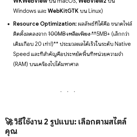
WKWebView
บน macOS,
WebView2
บน
Windows และ
WebKitGTK
บน Linux)
Resource Optimization:
ผลลัพธ์ที่ได้คือ ขนาดไฟล์
ติดตั้งลดลงจาก
100MB เหลือเพียง **
5MB+ (เล็กกว่า
เดิมเกือบ 20 เท่า!)** ประมวลผลได้เร็วในระดับ Native
Speed และที่สำคัญคือประหยัดพื้นที่หน่วยความจำ
(RAM) บนเครื่องไปได้มหาศาล
🚀 วิธีใช้งาน 2 รูปแบบ: เลือกตามสไตล์
คุณ