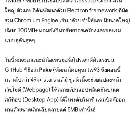
Twitter? พอย้ายไปใช้แอปสไตล์ Desktop Client ส่วน
ใหญ่ ตัวแอปก็ดันพัฒนาด้วย Electron framework ที่มัด
รวม Chromium Engine เข้ามาด้วย ทำให้แอปมีขนาดใหญ่
เฉียด 100MB+ แถมยังกินทรัพยากรเครื่องและซดแรม
แบบดุดันสุดๆ
วันนี้ผมจะมาแนะนำโอเพนซอร์สโปรเจกต์ตัวแรงบน
GitHub ที่ชื่อว่า
Pake
(พัฒนาโดยคุณ tw93 ซึ่งตอนนี้
กวาดไปกว่า 49k+ stars แล้ว) ทูลตัวนี้จะช่วยแปลงหน้า
เว็บไซต์ (Webpage) ให้กลายเป็นแอปพลิเคชันบนเด
สก์ท็อป (Desktop App) ได้ในระดับวินาที แถมบิลด์ออก
มาแล้วขนาดเล็กเฉียดฉายแค่ 5MB เท่านั้น!