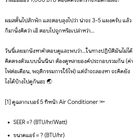
ว่าผมมีแอร์ 9,000 BTU ต้องติดโซลาร์ทั้งหมดกี่แผง?
ผมสตั๊นไปสักพัก และตอบลุงไปว่า น่าจะ 3-5 แผงครับ แล้ว
ก็มานั้งคิดว่า เอ๊ ตอบไปถูกหรือเปล่าหว่า...
วันนี้เลยมานั่งหาคำตอบดูและพบว่า...ในทางปฏิบัติมันไม่ได้
คิดตรงตัวแบบนั้นนี่นา ต้องดูหลายองค์ประกอบรวมกัน (ค่า
ไฟต่อเดือน, พฤติกรรมการใช้ไฟ) แต่ถ้าจะลองหา จะคิดยัง
ไงได้บ้างไปดูกันฮะ 🌏
[1] ดูฉลากเบอร์ 5 ที่หน้า Air Conditioner 🔦
SEER =? (BTU/hr/Watt)
ขนาดแอร์ = ? (BTU/hr)​