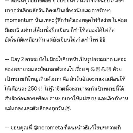
-- ตอนนี้ทุกอย่างค่อย ๆ ขยับขึ้นทีละเล็ก ทีละน้อย // สิ่งที่
ยากกว่าเลิกผลัดวัน ก็คงเป็นเรื่องวินัยและการรักษา
momentum นั่นแหละ รู้สึกว่าตัวเองหลุดโฟกัสง่าย ไม่ค่อย
มีสมาธิ แต่การได้มานั่งฝึกเขียน ก็ทำให้สมองได้โฟกัส
อัตโนมัติเหมือนกัน แต่ยังเขียนไม่เก่งเท่าไหร่ อิอิ
-- Day 2 อาจจะยังไม่มีอะไรคืบหน้าเป็นรูปธรรมมาก แต่จะ
ลองพยายามและขัดเกลาตัวเองไปเรื่อย ๆ 💪🏻💪🏻 ด้วย
เป้าหมายที่ใหญ่เกินตัวมาก คือ สักวันฉันจะหาเงินเดือนให้
ได้เดือนละ 250k !! ไม่รู้ว่าชีวิตนี้จะสามารถทำเป้าหมายนี้ได้
สำเร็จก่อนตายหรือเปล่านะ อยากให้แม่สบายและเลิกทำงาน
แม่แก่ลงและตัวเล็กลงทุกวัน 🫠
-- ขอบคุณพี่ @nerometa ที่แนะนำวิธีแก้ไขบทความที่