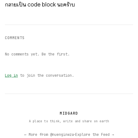
กลายเป็น code block นะคร้าบ
COMMENTS
No comments yet. Be the first.
Log in
to join the conversation.
MIDGARD
A place to think, write and share on earth
·
← More from @nuenginwza
Explore the Feed →