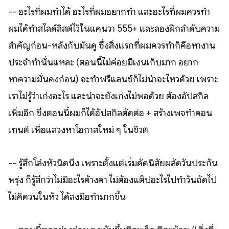
-- อะไรที่ผมทำได้ อะไรที่ผมอยากทำ และอะไรที่ผมควรทำ
ผมได้ทำสไลด์ลิสต์ไว้ในแคนวา 555+ และลองฝึกลำดับความ
สำคัญก่อน-หลังกับมันดู ซึ่งสิ่งแรกที่ผมควรทำก็คือหางาน
ประจำทำนั่นแหละ (ตอนนี้ไม่ค่อยมีเงินเก็บมาก อยาก
หาความมั่นคงก่อน) จะทำฟรีแลนซ์ก็ไม่น่าจะไหวด้วย เพราะ
เราไม่รู้ว่าเก่งอะไร และน่าจะยังเก่งไม่พอด้วย ต้องอัปสกิล
เพิ่มอีก ซึ่งตอนนี้ผมก็ได้อัปสกิลตัดต่อ + สร้างเพจทำคอน
เทนต์ เพื่อแสวงหาโอกาสใหม่ ๆ ในชีวิต
-- รู้สึกโล่งหัวนิดนึง เพราะตั้งแต่เริ่มดัดนิสัยผลัดวันประกัน
พรุ่ง ก็รู้สึกว่าไม่มีอะไรค้างคา ไม่ต้องแต๊ปอะไรไปทำวันถัดไป
ไม่คิดวนในหัว ได้ลงมือทำมากขึ้น