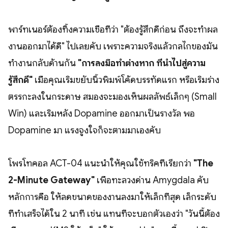
พาร์ทเนอร์ต้องทิ้งความเชื่อที่ว่า "ต้องรู้สึกดีก่อน ถึงจะทำผล
งานออกมาได้ดี" ไปเลยคับ เพราะความจริงแล้วกลไกของมัน
ทำงานกลับด้านกัน
"การลงมือทำต่างหาก ที่นำไปสู่ความ
รู้สึกดี"
เมื่อคุณเริ่มขยับนิ้วพิมพ์โค้ดบรรทัดแรก หรือเริ่มร่าง
ตรรกะลงในกระดาษ สมองจะมองเห็นผลลัพธ์เล็กๆ (Small
Win) และเริ่มหลั่ง Dopamine ออกมาเป็นรางวัล พอ
Dopamine มา แรงจูงใจก็จะตามมาเองคับ
โพรโทคอล ACT-04 แนะนำให้คุณใช้ทริคที่เรียกว่า
"The
2-Minute Gateway"
เพื่อทะลวงด่าน Amygdala คับ
หลักการคือ ให้ลดขนาดของงานลงมาให้เล็กที่สุด เล็กระดับ
ที่ทำเสร็จได้ใน 2 นาที เช่น แทนที่จะบอกตัวเองว่า "วันนี้ต้อง