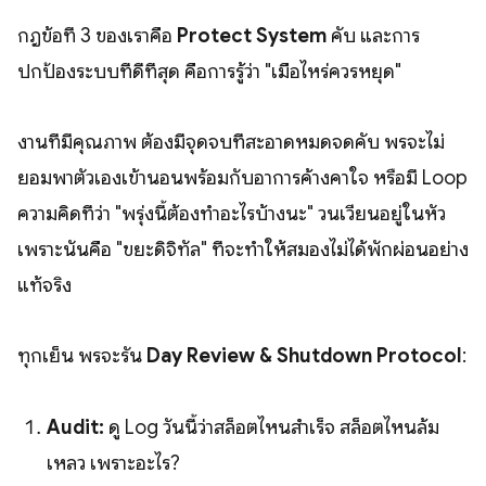
กฎข้อที่ 3 ของเราคือ
Protect System
คับ และการ
ปกป้องระบบที่ดีที่สุด คือการรู้ว่า "เมื่อไหร่ควรหยุด"
งานที่มีคุณภาพ ต้องมีจุดจบที่สะอาดหมดจดคับ พรจะไม่
ยอมพาตัวเองเข้านอนพร้อมกับอาการค้างคาใจ หรือมี Loop
ความคิดที่ว่า "พรุ่งนี้ต้องทำอะไรบ้างนะ" วนเวียนอยู่ในหัว
เพราะนั่นคือ "ขยะดิจิทัล" ที่จะทำให้สมองไม่ได้พักผ่อนอย่าง
แท้จริง
ทุกเย็น พรจะรัน
Day Review & Shutdown Protocol
:
Audit:
ดู Log วันนี้ว่าสล็อตไหนสำเร็จ สล็อตไหนล้ม
เหลว เพราะอะไร?