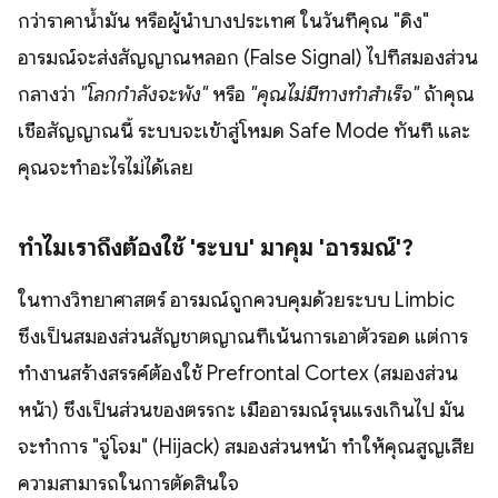
กว่าราคาน้ำมัน หรือผู้นำบางประเทศ ในวันที่คุณ "ดิ่ง"
อารมณ์จะส่งสัญญาณหลอก (False Signal) ไปที่สมองส่วน
กลางว่า
"โลกกำลังจะพัง"
หรือ
"คุณไม่มีทางทำสำเร็จ"
ถ้าคุณ
เชื่อสัญญาณนี้ ระบบจะเข้าสู่โหมด Safe Mode ทันที และ
คุณจะทำอะไรไม่ได้เลย
ทำไมเราถึงต้องใช้ 'ระบบ' มาคุม 'อารมณ์'?
ในทางวิทยาศาสตร์ อารมณ์ถูกควบคุมด้วยระบบ Limbic
ซึ่งเป็นสมองส่วนสัญชาตญาณที่เน้นการเอาตัวรอด แต่การ
ทำงานสร้างสรรค์ต้องใช้ Prefrontal Cortex (สมองส่วน
หน้า) ซึ่งเป็นส่วนของตรรกะ เมื่ออารมณ์รุนแรงเกินไป มัน
จะทำการ "จู่โจม" (Hijack) สมองส่วนหน้า ทำให้คุณสูญเสีย
ความสามารถในการตัดสินใจ