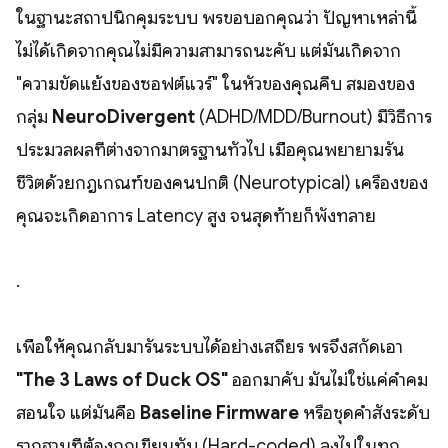
ในฐานะสถาปนิกคุมระบบ พรขอบอกคุณว่า ปัญหาเหล่านี้
ไม่ได้เกิดจากคุณไม่มีความสามารถนะคับ แต่มันเกิดจาก
"ความขัดแย้งของซอฟต์แวร์" ในหัวของคุณคีบ สมองของ
กลุ่ม
NeuroDivergent
(ADHD/MDD/Burnout) มีวิธีการ
ประมวลผลที่ต่างจากมาตรฐานทั่วไป เมื่อคุณพยายามรัน
ชีวิตด้วยกฎเกณฑ์ของคนปกติ (Neurotypical) เครื่องของ
คุณจะเกิดอาการ Latency สูง จนสุดท้ายก็พังทลาย
.
เพื่อให้คุณกลับมารันระบบได้อย่างเสถียร พรจึงสกัดเอา
"The 3 Laws of Duck OS"
ออกมาคับ มันไม่ใช่แค่คำคม
สอนใจ แต่มันคือ
Baseline Firmware
หรือชุดคำสั่งระดับ
รากฐานที่ต้องถูกเขียนทับ (Hard-coded) ลงไปในทุก