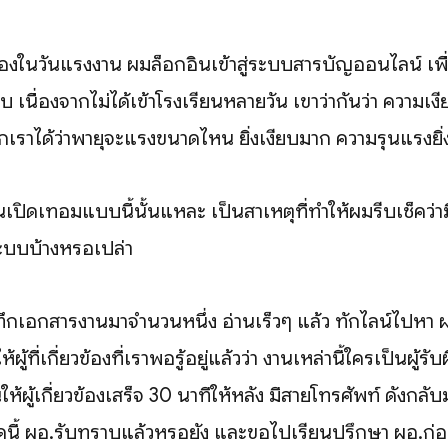
นื่องในวันแรงงาน ผมล็อกอินเข้าสู่ระบบสารบัญออนไลน์ เพื่
เนื่องจากไม่ได้เข้าโรงเรียนหลายวัน เขาว่ากันว่า ความเ
กเราได้ว่าพายุจะแรงขนาดไหน ยิ่งเงียบมาก ความรุนแรงยิ่
เปิดเทอมแบบนี้นั้นแหละ เป็นสาเหตุที่ทำให้ผมรีบเช็คว่า
ะบบบ้างหรือเปล่า
ึกเอกสารงานมาจำนวนหนึ่ง อ่านเร็วๆ แล้ว ทักไลน์ไปหา ผ
ผู้ที่เกี่ยวข้องที่เราพอรู้อยู่แล้วว่า งานเหล่านี้ใครเป็นผู้ร
ห้ผู้เกี่ยวข้องเสร็จ 30 นาทีให้หลัง มีสายโทรศัพท์ ดังกลั
นี้ ผอ.รับทราบแล้วหรือยัง และขอไปเรียนปรึกษา ผอ.ก่อน