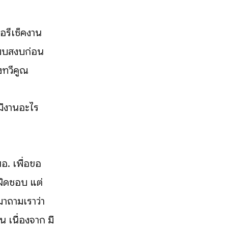
อรีเช็คงาน
งียบสงบก่อน
งทวีคูณ
มีงานอะไร
อ. เพื่อขอ
ับผิดชอบ แต่
บมาถามเราว่า
 เนื่องจาก มี