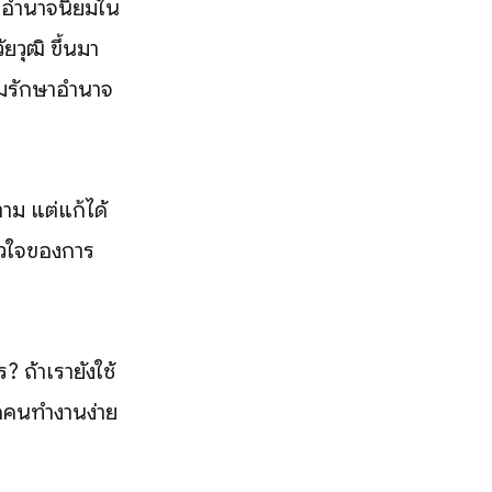
รรมอำนาจนิยมใน
ยวุฒิ ขึ้นมา
มรักษาอำนาจ
าม แต่แก้ได้
หัวใจของการ
? ถ้าเรายังใช้
ทุกคนทำงานง่าย