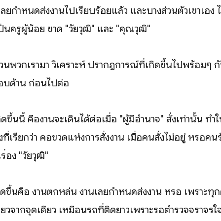
่เลยกำหนดส่งงานไปเรียบร้อยแล้ว และบางส่วนตัวเขาเอง ไม่ม
ป็นครูผู้น้อย ขาด "วัยวุฒิ" และ "คุณวุฒิ"
พวกเรามา วิเคราะห์ ปรากฎการณ์ที่เกิดขึ้นไปพร้อมๆ กั
ห้รอบด้าน ก่อนไปต่อ
ขึ้นนี้ คืองานจะเดินได้ต่อเมื่อ "ผู้มีอำนาจ" สั่งเท่านั้น ทำใ
ิ่งที่เรียกว่า คอขวดแห่งการสั่งงาน เมื่อคนสั่งไม่อยู่ หรือคน
ื่อง "วัยวุฒิ"
ิดขึ้นคือ งานตกหล่น งานเลยกำหนดส่งงาน หรือ เพราะทุ
วจากจุดเดียว เหมือนรถที่ติดยาวเพราะรอตำรวจจราจรใจ