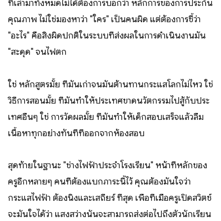
ที่เล่ามาทั้งหมดไม่ได้ต้องการบอกว่า หลักการของการประกัน
คุณภาพ ไม่ใช่มองหาว่า "ใคร" เป็นคนผิด แต่ต้องการชี้ว่า
"อะไร" คือสิ่งผิดปกติในระบบที่ส่งผลในการดำเนินงานมัน
"สะดุด" จนไฟตก
ใช่ หลักสูตรมั้ย ที่มันเก่าจนมันต้านทานกระแสโลกไม่ไหว ใช่
วิธีการสอนมั้ย ที่มันทำให้ประเทศขาดนวัตกรรมไปสู้กับประ
เทศอื่นๆ ใช่ การวัดผลมั้ย ที่มันทำให้เด็กสอบเสร็จแล้วลืม
เนื้อหาทุกอย่างทันทีที่ออกจากห้องสอบ
สุดท้ายในฐานะ "ช่างไฟฟ้าประจำโรงเรียน" หน้าที่หลักของ
ครูอีกหลายๆ คนที่ต้องแบกภาระนี้ไว้ คุณต้องมั่นใจว่า
กระแสไฟฟ้า ต้องนิ่งและเสถียร์ ที่สุด เพื่อที่เมื่อครูเปิดสวิตช์
จะมั่นใจได้ว่า แสงสว่างนั่นจะสามารถส่งต่อไปถึงตัวนักเรียน