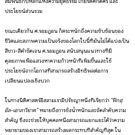
สัมพันธ์กับหลักแห่งความยุติธรรม เกียรติศักดิ์ศรี และ
ประโยชน์ส่วนรวม
ขณะเดียวกัน ศ.รอมฎอน ก็ตระหนักถึงความซับซ้อนของ
ชีวิตและสภาพความเป็นจริงของโลกใบนี้ที่มันไม่ได้แบ่งเป็น
สีขาว-สีดำชัดเจน ศ.รอมฎอน สนับสนุนแนวทางที่มี
ดุลยภาพเพื่อแสวงหาความก้าวหน้าที่เพิ่มขึ้นและใช้
ประโยชน์จากโอกาสที่สามารถสร้างอิทธิพลต่อการ
เปลี่ยนแปลงเชิงบวก
ในทางนิติศาสตร์อิสลามเรามีปรัชญาหนึ่งที่เรียกว่า
“ฟิกฮฺ
อัล-เอาลาวียาต”
หมายถึงการชั่งน้ำหนักและจัดลำดับความ
สำคัญ ซึ่งจะช่วยให้บุคคลหนึ่งสามารถแยกแยะได้ว่าความ
พยายามของเขาสามารถสร้างผลกระทบที่สำคัญที่สุด ใน