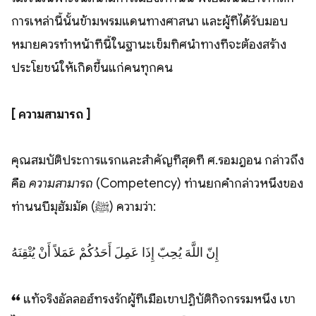
การเหล่านี้นั้นข้ามพรมแดนทางศาสนา และผู้ที่ได้รับมอบ
หมายควรทำหน้าที่นี้ในฐานะเข็มทิศนำทางที่จะต้องสร้าง
ประโยชน์ให้เกิดขึ้นแก่คนทุกคน
[ ความสามารถ ]
คุณสมบัติประการแรกและสำคัญที่สุดที่ ศ.รอมฎอน กล่าวถึง
คือ
ความสามารถ
(Competency) ท่านยกคำกล่าวหนึ่งของ
ท่านนบีมุฮัมมัด (ﷺ) ความว่า:
إِنّ اللَّهَ يُحِبّ إِذَا عَمِلَ أَحَدُكُمْ عَمَلاً أَنْ يُتْقِنَهُ
❝ แท้จริงอัลลอฮ์ทรงรักผู้ที่เมื่อเขาปฏิบัติกิจกรรมหนึ่ง เขา