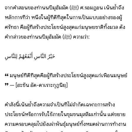
จากคำสอนของท่านนบีมุฮัมมัด (ﷺ) ศ.รอมฎอน เน้นย้ำถึง
หลักการที่ว่า หนึ่งในผู้ที่ดีที่สุดในการเป็นแบบอย่างของผู้
ศรัทธา คือผู้ที่สร้างประโยชน์สูงสุดแก่มนุษยชาติทั้งมวล ดัง
คำกล่าวของท่านนบีมุฮัมมัด (ﷺ) ความว่า:
خَيْرُ النَّاسِ أَنْفَعُهُمْ لِلنَّاسِ
❝ มนุษย์ที่ดีที่สุดคือผู้ที่สร้างประโยชน์สูงสุดแก่เพื่อนมนุษย์
❞ — [ฮะซัน อัด-ดาเราะกุฏนียฺ]
คำสั่งนี้เน้นย้ำถึงความจำเป็นที่ไม่จำกัดเฉพาะการสร้าง
ประโยชน์หรือการรับใช้ภายในชุมชนมุสลิมเท่านั้น แต่ขยาย
ความครอบคลุมไปยังเผ่าพันธุ์มนุษย์ทั้งหมดผ่านการทำงาน