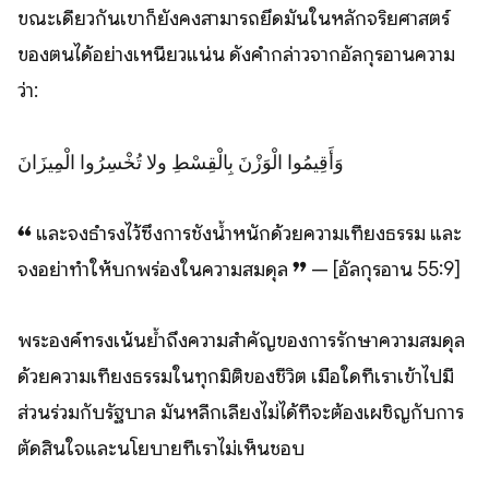
ขณะเดียวกันเขาก็ยังคงสามารถยึดมั่นในหลักจริยศาสตร์
ของตนได้อย่างเหนียวแน่น ดังคำกล่าวจากอัลกุรอานความ
ว่า:
وَأَقِيمُوا الْوَزْنَ بِالْقِسْطِ ولا تُخْسِرُوا الْمِيزَانَ
❝ และจงธำรงไว้ซึ่งการชั่งน้ำหนักด้วยความเที่ยงธรรม และ
จงอย่าทำให้บกพร่องในความสมดุล ❞ — [อัลกุรอาน 55:9]
พระองค์ทรงเน้นย้ำถึงความสำคัญของการรักษาความสมดุล
ด้วยความเที่ยงธรรมในทุกมิติของชีวิต เมื่อใดที่เราเข้าไปมี
ส่วนร่วมกับรัฐบาล มันหลีกเลี่ยงไม่ได้ที่จะต้องเผชิญกับการ
ตัดสินใจและนโยบายที่เราไม่เห็นชอบ