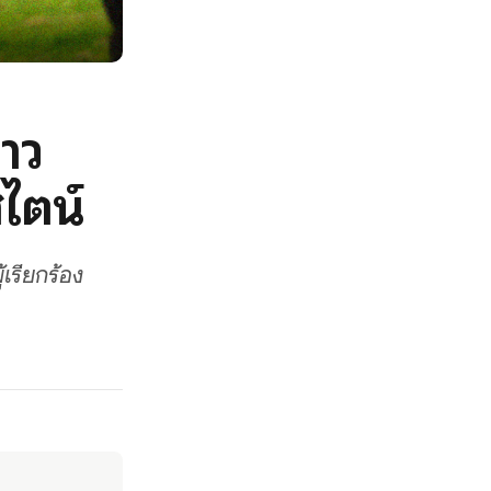
ชาว
สไตน์
้เรียกร้อง