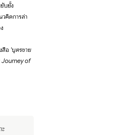
ับยั้ง
นวคิดการล่า
อง
งสือ
'บุตรชาย
: Journey of
าะ