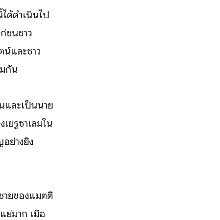
้ได้ดำเนินไป
แก่ชนชาว
ไตน์และชาว
ยมกัน
ข้นและเป็นนาย
ุงเยรูซาเลมใน
ย่างยิ่ง
ลูกชายของแมตตี
แย่มาก เมื่อ