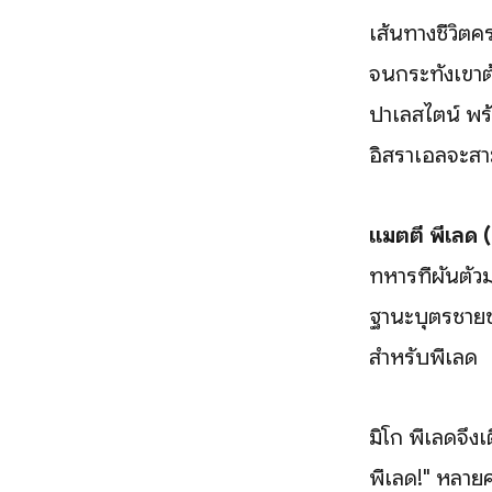
เส้นทางชีวิตค
จนกระทั่งเขาต
ปาเลสไตน์ พร
อิสราเอลจะสาม
แมตตี พีเลด 
ทหารที่ผันตัว
ฐานะบุตรชายข
สำหรับพีเลด
มิโก พีเลดจึง
พีเลด!" หลายคร