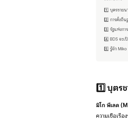
1️⃣ บุตรชาย
2️⃣ การตั้งถิ
3️⃣ รัฐแห่งก
4️⃣ BDS จะเป
5️⃣ รู้จัก Mik
1️⃣
บุตร
มิโก พีเลด (
ความเชื่อเรื่