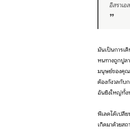
อิสราเอล
❞
มันเป็นการเด
หนทางถูกปูลา
มนุษย์ของคุณม
ต้องกังวลกับก
อันยิ่งใหญ่ทั
พีเลดได้เปลี
เกิดมาด้วยสถา