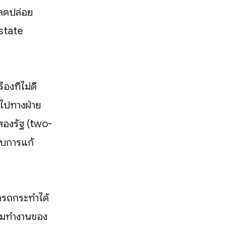
ปลดปล่อย
-state
งที่ไม่ดี
ยงไปทางฝ่าย
บสองรัฐ (two-
รับการแก้
มารถกระทำได้
ลุ่มทำงานของ