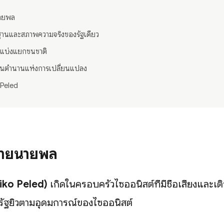
นายพล
่นฐานและสภาพความจริงของรัฐเดียว
ารแบ่งแยกชนชาติ
็นตำนานแห่งการเปลี่ยนแปลง
o Peled
ชายนายพล
Miko Peled)
เกิดในครอบครัวไซออนิสต์ที่มีชื่อเสียงและเติ
องรัฐยิวตามอุดมการณ์ของไซออนิสต์