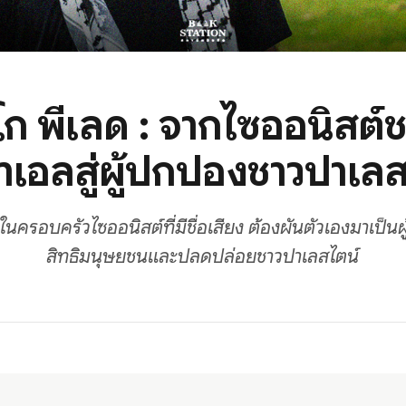
โก พีเลด : จากไซออนิสต์
าเอลสู่ผู้ปกป้องชาวปาเล
ดในครอบครัวไซออนิสต์ที่มีชื่อเสียง ต้องผันตัวเองมาเป็นผู
สิทธิมนุษยชนและปลดปล่อยชาวปาเลสไตน์