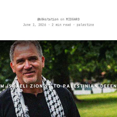
@b8kstation
on
MIDGARD
June 1, 2026 · 2 min read · palestine