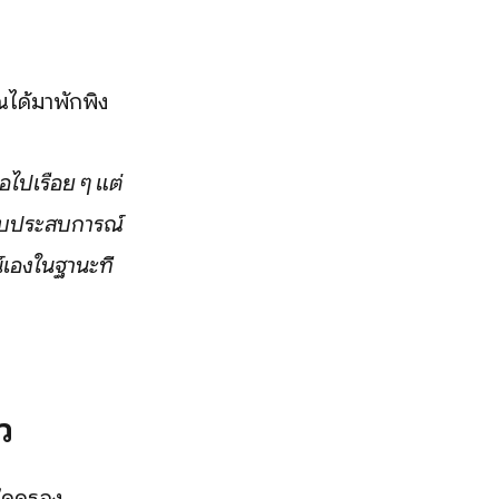
ณได้มาพักพิง
อไปเรื่อย ๆ แต่
มกับประสบการณ์
เองในฐานะที่
ว
ยึดครอง