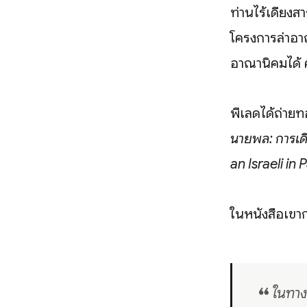
ท่านไร้เดียงส
โครงการล่าอาณ
อาณานิคมได้ 
พีเลดได้ถ่าย
นายพล: การเด
an Israeli in 
ในหนังสือเขาก
❝ ในทางภ