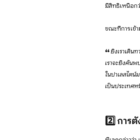
มีสิทธิเหนือกว
ขณะที่การเข้า
❝ ยิ่งเราเดินท
เราจะยิ่งค้นพบ
ในปาเลสไตน์มา
เป็นประเทศหนึ
2️⃣
การตั
พีเลดกล่าวว่า