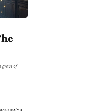
The
 grace of
องผมอย่าง