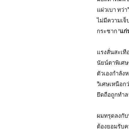
แผ่วเบา ทว่า
ไม่มีความเจ็
กระชาก
'แก่
แรงสั่นสะเท
นัยน์ตาพิเศษ
ตัวเองกำลังห
วิเศษเหนือกว
ยึดถือถูกทำล
ผมทรุดลงกับพ
ต้องยอมรับค