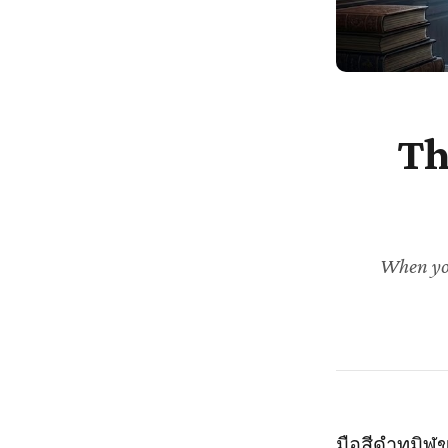
Th
When you
มือสีดำทมิฬข