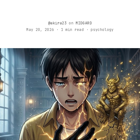
@akira23
on
MIDGARD
May 20, 2026 · 1 min read · psychology