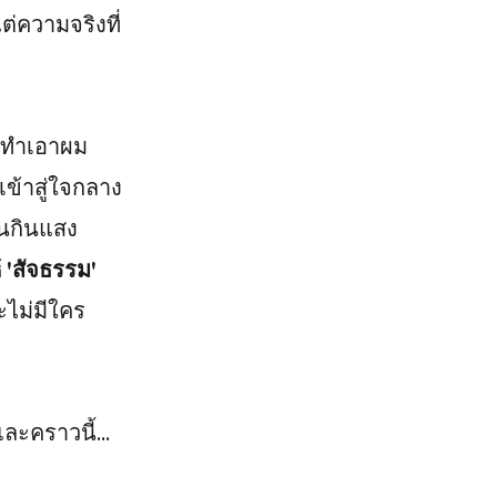
่ความจริงที่
็นทำเอาผม
เข้าสู่ใจกลาง
ืนกินแสง
้
'สัจธรรม'
ะไม่มีใคร
ละคราวนี้...