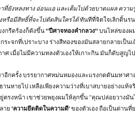
ี่ยังหลงทาง อ่อนแอ และเต็มไปด้วยบาดแผล ความรู้ที่
งหรือมีสิทธิ์ที่จะไปตัดสินใครได้
ทันทีที่จิตใจเลิกดิ้นรน
ยงกรีดร้องก็ดังขึ้น
"ปีศาจทองคำกลวง"
บนไหล่ของผ
ับกระจกที่เปราะบาง ร่างสีทองของมันสลายกลายเป็นเถ
ศ เมื่อไม่มีความหลงตัวเองให้เกาะกิน มันก็ดับสูญ
นมาอีกครั้ง บรรยากาศหม่นหมองและแรงกดดันมหาศา
รธานหายไป เหลือเพียงความว่างที่เบาสบายอย่างแท้จริง
อยู่ตรงหน้า เขาช่วยพยุงผมให้ลุกขึ้น "คุณปล่อยวางมัน
ทำลาย
'ความยึดติดในความดี'
ของตัวเอง ถือเป็นด่านที่ย