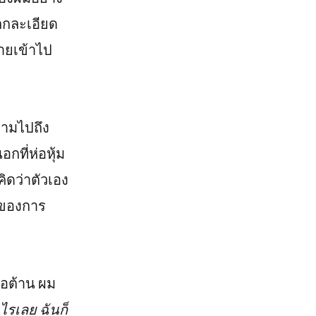
หลกละเอียด
ายเข้าไป
ลามไปถึง
กที่ห่อหุ้ม
คิดว่าตัวเอง
างของการ
่อต้าน ผม
ไรเลย ฉันก็