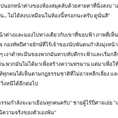
นอกหน้าต่างของห้องสมุดลับด้วยสายตาที่นิ่งสงบ "แต
น... ไม่ได้สงบเหมือนในห้องนี้หรอกนะครับ ดูนั่นสิ"
หน้าต่างและมองไปทางเดียวกับเขาที่ขอบฟ้า ภาพที่เห
กองทัพปีศาจยักษ์ที่ไร้เจ้าของนับพันตนกำลังมุ่งหน้า
้าๆ เงาดำทะมึนของพวกมันทาบทับตึกระฟ้าและเริ่มกล
็น พวกมันไม่ได้มาเพื่อสร้างความทรมาน แต่มาเพื่อให
ให้ทุกคนได้เห็นตามกฎธรรมชาติที่ไม่อาจหลีกเลี่ยง แล
ิ่งหนีได้อีกต่อไป
ธรรมกำลังจะมาเยือนทุกคนครับ" ชายผู้ไร้ปีศาจเอ่ย "แ
นีความจริงของตัวเองพ้น"