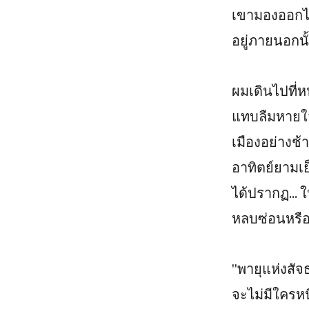
เขามองออกไป
อยู่ภายนอกนั้
ผมเดินไปที่
แทบลืมหายใจ 
เมืองอย่างช
อาทิตย์ยามเย
ได้ปรากฏ... 
หลบซ่อนหรือว
"พายุแห่งสัจ
จะไม่มีใครห