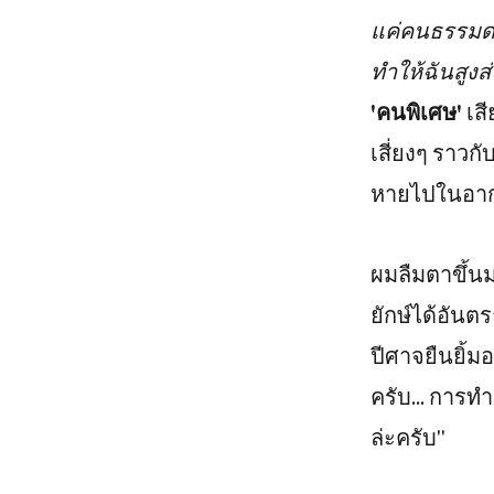
แค่คนธรรมดาท
ทำให้ฉันสูงส่
'คนพิเศษ'
เสี
เสี่ยงๆ ราวก
หายไปในอากา
ผมลืมตาขึ้
ยักษ์ได้อันต
ปีศาจยืนยิ้ม
ครับ... การ
ล่ะครับ"