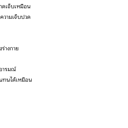
บาดเจ็บเหมือน
บความเจ็บปวด
างร่างกาย
ะอารมณ์
ื่นทนได้เหมือน