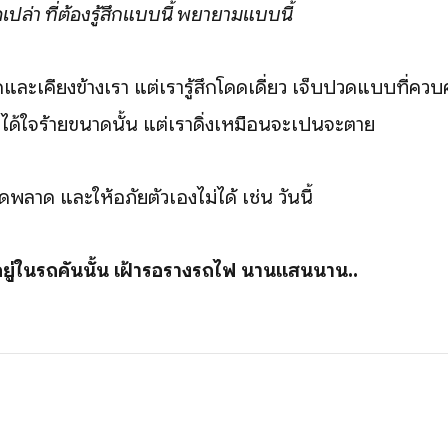
ปล่า ที่ต้องรู้สึกแบบนี้ พยายามแบบนี้
่รักและเคียงข้างเรา แต่เรารู้สึกโดดเดี่ยว เจ็บปวดแบบที่ควบคุ
ม่ได้ใจร้ายขนาดนั้น แต่เราดิ่งเหมือนจะเป็นจะตาย
ดพลาด และให้อภัยตัวเองไม่ได้ เช่น วันนี้
ั่งอยู่ในรถคันนั้น เฝ้ารอรางรถไฟ นานแสนนาน..