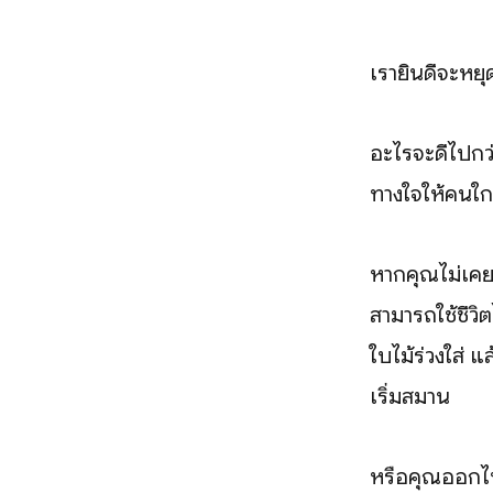
เรายินดีจะหยุ
อะไรจะดีไปกว
ทางใจให้คนใกล
หากคุณไม่เคยส
สามารถใช้ชีว
ใบไม้ร่วงใส่
เริ่มสมาน
หรือคุณออกไ