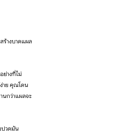
องสร้างบาดแผล
่างที่ไม่
ง่าย คุณโดน
านานกว่าแผลจะ
บปวดมัน