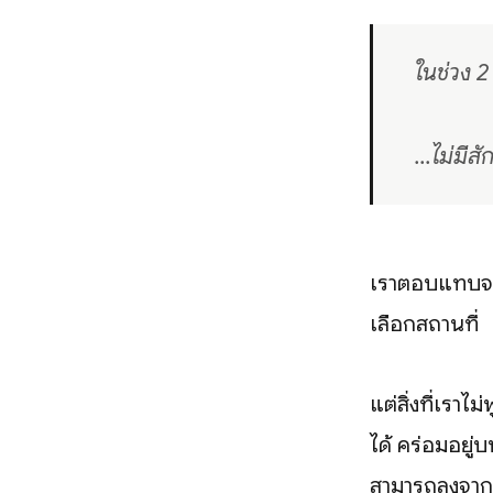
ในช่วง 2
...ไม่มีส
เราตอบแทบจะท
เลือกสถานที่
แต่สิ่งที่เราไ
ได้ คร่อมอยู่
สามารถลงจากร