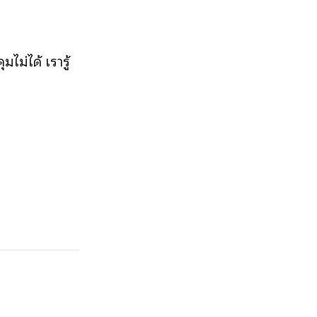
มไม่ได้ เรารู้