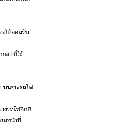
เองให้ยอมรับ
ail ที่ใช้
อง
บนรางรถไฟ
งรางรถไฟอีกที
ามหน้าที่