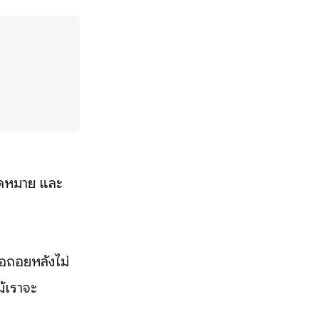
นจดหมาย และ
รือถอยหลังไม่
ม้เราจะ