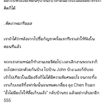
ออกไปพบเจอเพื่อนๆบ้างนะบางทีมันอาจจะไม่แย่อย่างที่เรา
คิดก็ได้
. ตัดภาพมาที่ออส
เราจำได้ว่าหลังจากไปซื้อกัญชาครั้งแรกที่เราเล่าให้ฟังใน
ตอนที่แล้ว
พวกเราสามหน่อก็ทำงานเชอรี่ต่อไป เวลาเลิกงานพวกเราก็
จะไปตกปลาด้วยกันบ้าง ไปบ้าน John บ้าง และก็ขับรถ
เข้าไปเที่ยวในเมืองซึ่งก็ไม่ได้มีความพิเศษอะไร จนกระทั้ง
เราเก็บเชอรี่ทั้งฟาร์มนั้นจนหมดเกลี้ยง ลุง Chen ก็บอก
"อั๊วไม่มีอะไรให้ลื้อเก็บแล้ว" กลับบ้านซะ แล้วอย่ากลับมาอีก
555