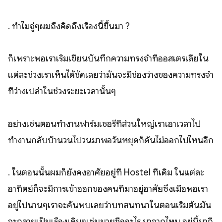
. ทำไมจู่ๆผมถึงคิดถึงเรื่องนี้ขึ้นมา ?
ก็เพราะพอเราเริ่มเขียนบันทึกความทรงจำที่ออสเตรเลียใน
แต่ละช่วงเราเห็นได้ชัดเลยว่ามันจะมีช่องว่างของความทรงจำ
ที่ว่างเปล่าในช่วงระยะเวลานั้นๆ
อย่างเช่นตอนทำงานฟาร์มเชอรี่ที่ส่วนใหญ่เราเอาเวลาไป
ทำงานกลับบ้านวนไปวนมาพอวันหยุดก็ดันไม่ออกไปไหนอีก
. ในตอนนั้นผมก็ยังคงอาศัยอยู่ที่ Hostel ที่เดิม ในแต่ละ
อาทิตย์ก็จะมีการเข้าออกของคนที่มาอยู่อาศัยซึ่งเมื่อพอเรา
อยู่ไปนานๆเราจะค้นพบเลยว่าบทสนทนาในตอนเริ่มต้นมัน
จะกลายเป็นเรื่องเดิมๆเช่นนายชื่ออะไร มาจากไหน อยู่นี้มากี่