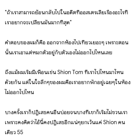
"ถ้าเราสามารถย้อนกลับไปในอดีตที่ออสเตรเลียเรื่องอะไรที่
เราอยากจะเปลี่ยนมันมากที่สุด"
คำตอบของผมก็คือ ออกจากห้องไปเที่ยวเยอะๆ เพราะตอน
นั้นเราเอาแต่หมกตัวอยู่กับตัวเองไม่ออกไปไหนเลย
ถึงแม้ผมเริ่มมีเพื่อนเช่น Shion Tom ที่เราไปไหนมาไหน
ด้วยกัน แต่ในใจลึกๆของผมคือเราอยากพักอยู่เฉยๆในห้อง
ไม่ออกไปไหน
บางครั้งเราก็ปฎิเสธคนอื่นบ่อยจนบางทีเขาก็เริ่มไม่ชวนเรา
เพราะคงคิดว่าไอ้นี้คงปฎิเสธอีกแน่ๆยกเว้นแค่ Shion คน
เดียว 55