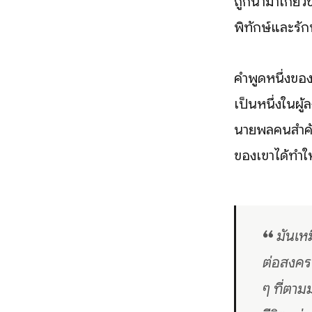
ถูกนำมาเกี่ย
พิทักษ์และรัก
คำพูดหนึ่งของ
เป็นหนึ่งในผู
นายพลคนสำคัญ
ของเขาได้ทำให
❝ มันเหม
ต่อสงครา
ๆ ที่ตามม