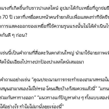
งที่เกิดขึ้นกับชาวปาเลสไตน์ อุปมาได้กับเหยื่อที่ถูกข่มขื
า 70 ปี เวลาที่เหยื่อตบหน้าคนร้ายกลับเพื่อแสดงท่าทีขัด
การแสดงออกของเหยื่อที่ใช้ความรุนแรงนั้นไม่ได้ดำเนินไปด
กันดี ๆ ก่อน?
ช่นนี้เป็นคำถามที่สื่อตะวันตกส่วนใหญ่ นำมาใช้ฉายภาพเ
แนวคิดโน้มเอียงไปทางปกป้องปาเลสไตน์เสมอมา
ินคำถามอย่างเช่น
“คุณประณามการกระทำของฮามาสหรือไม
สนุนฮามาสเองไม่ใช่หรือ โดนเสียบ้างก็สมควรแล้วนี่”
“แทนท
่ร่วมกันหาทางออก”
“แนวทางแก้ปัญหาต่าง ๆ ทั้งแบบสองร
ได้อย่างไร ทำไมไม่มานั่งคุยเรื่องนี้”