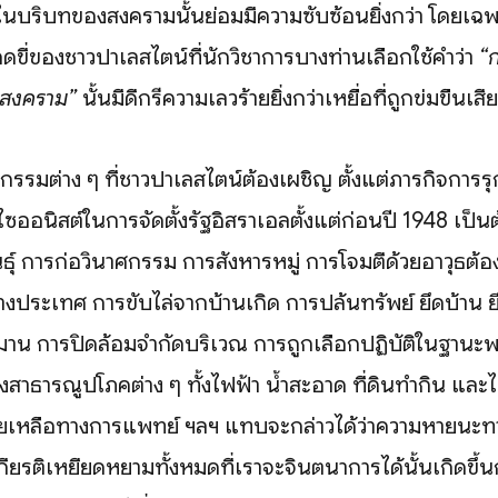
ในบริบทของสงครามนั้นย่อมมีความซับซ้อนยิ่งกว่า โดยเฉพา
ขี่ของชาวปาเลสไตน์ที่นักวิชาการบางท่านเลือกใช้คำว่า
“ก
“สงคราม”
นั้นมีดีกรีความเลวร้ายยิ่งกว่าเหยื่อที่ถูกข่มขืนเสี
รรมต่าง ๆ ที่ชาวปาเลสไตน์ต้องเผชิญ ตั้งแต่ภารกิจการร
อนิสต์ในการจัดตั้งรัฐอิสราเอลตั้งแต่ก่อนปี 1948 เป็นต
นธุ์ การก่อวินาศกรรม การสังหารหมู่ การโจมตีด้วยอาวุธต้
ประเทศ การขับไล่จากบ้านเกิด การปล้นทรัพย์ ยึดบ้าน ยึ
รมาน การปิดล้อมจำกัดบริเวณ การถูกเลือกปฏิบัติในฐานะพ
ึงสาธารณูปโภคต่าง ๆ ทั้งไฟฟ้า น้ำสะอาด ที่ดินทำกิน และ
่วยเหลือทางการแพทย์ ฯลฯ แทบจะกล่าวได้ว่าความหายนะ
ียรติเหยียดหยามทั้งหมดที่เราจะจินตนาการได้นั้นเกิดขึ