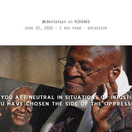
@b8kstation
on
MIDGARD
June 22, 2026 · 1 min read · palestine