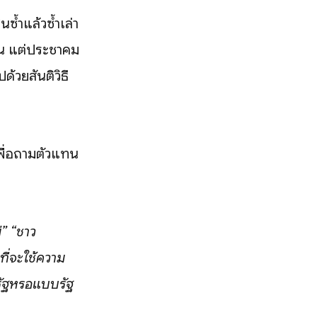
นซ้ำแล้วซ้ำเล่า
ขืน แต่ประชาคม
้วยสันติวิธี
พื่อถามตัวแทน
่”
“ชาว
ี่จะใช้ความ
ัฐหรือแบบรัฐ