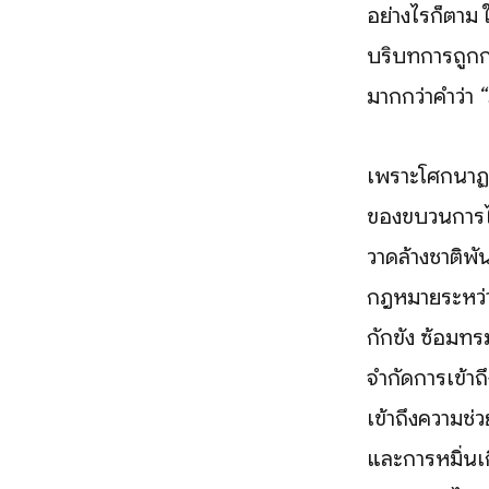
อย่างไรก็ตาม 
บริบทการถูกกด
มากกว่าคำว่า
เพราะโศกนาฏก
ของขบวนการไซอ
วาดล้างชาติพั
กฎหมายระหว่าง
กักขัง ซ้อมท
จำกัดการเข้าถ
เข้าถึงความช
และการหมิ่นเก