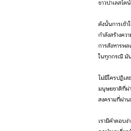
ชาวปาเลสไตน์ต
ดังนั้นการเข้
กำลังสร้างควา
การสังหารพลเรื
ในทุกกรณี มั
ไม่มีใครปฏิเ
มนุษยชาติที่ผ
สงครามที่ผ่าน
เรามีคำตอบง่าย