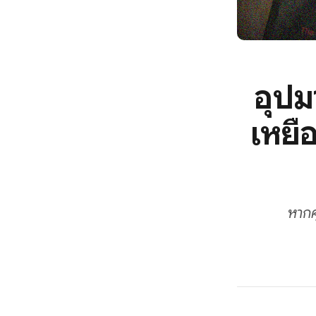
อุปม
เหยื
หากค