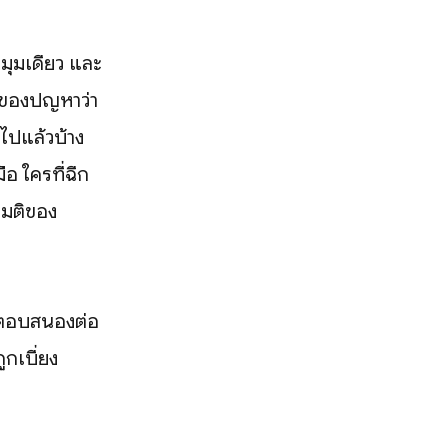
งมุมเดียว และ
งของปัญหาว่า
ไปแล้วบ้าง
อ ใครที่ฉีก
พมติของ
าตอบสนองต่อ
ูกเบี่ยง