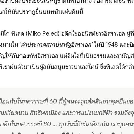
วข้องกับผลประโยชน์ในหมู่ชาติมหาอำนาจ สื่อสารมวลชน พล
ษาให้มันปรากฎขึ้นบนหน้าแผ่นดินนี้
มีโก พิเลด (Miko Peled) อดีตไซออนิสต์ชาวอิสราเอล ผู้ท
้ลงนามใน
‘คำประกาศสถาปนารัฐอิสราเอล’
ในปี 1948 และบิ
ให้กับกองทัพอิสราเอล แต่จิตใจที่เป็นธรรมและสามัญส
้เขาผันตัวมาเป็นผู้สนับสนุนชาวปาเลสไตน์ ซึ่งพิเลดได้กล่า
ือนกับในทศวรรษที่ 60 ที่ผู้คนจะถูกตัดสินจากจุดยืนของเ
มเวียดนาม สิทธิพลเมือง และการแบ่งแยกสีผิว รวมถึงจุ
าอีกในทศวรรษที่ 80 ... ทุกวันนี้ก็เช่นเดียวกัน เราทุกคนที